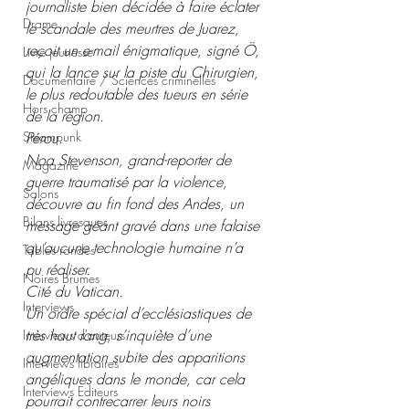
journaliste bien décidée à faire éclater 
Drame
le scandale des meurtres de Juarez, 
reçoit un e-mail énigmatique, signé Ö, 
Livre jeunesse
qui la lance sur la piste du Chirurgien, 
Documentaire / Sciences criminelles
le plus redoutable des tueurs en série 
Hors champ
de la région. 
Steampunk
Pérou.
Noa Stevenson, grand-reporter de 
Magazine
guerre traumatisé par la violence, 
Salons
découvre au fin fond des Andes, un 
Bilans livresques
message géant gravé dans une falaise 
qu’aucune technologie humaine n’a 
Tables rondes
pu réaliser.
Noires Brumes
Cité du Vatican.
Interviews
Un ordre spécial d’ecclésiastiques de 
très haut rang, s’inquiète d’une 
Interviews d'auteurs
augmentation subite des apparitions 
Interviews libraires
angéliques dans le monde, car cela 
Interviews Editeurs
pourrait contrecarrer leurs noirs 