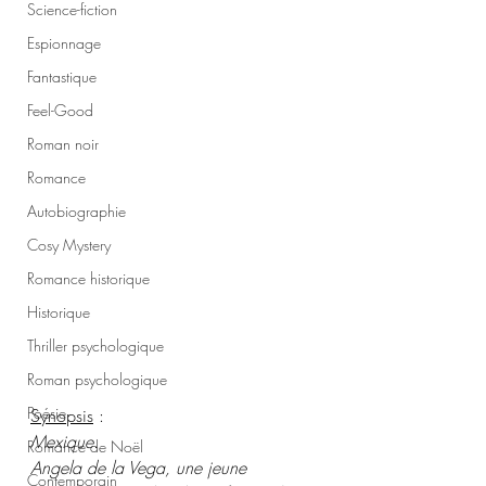
Science-fiction
Espionnage
Fantastique
Feel-Good
Roman noir
Romance
Autobiographie
Cosy Mystery
Romance historique
Historique
Thriller psychologique
Roman psychologique
Poésie
Synopsis
 :
Mexique.
Romance de Noël
Angela de la Vega, une jeune 
Contemporain