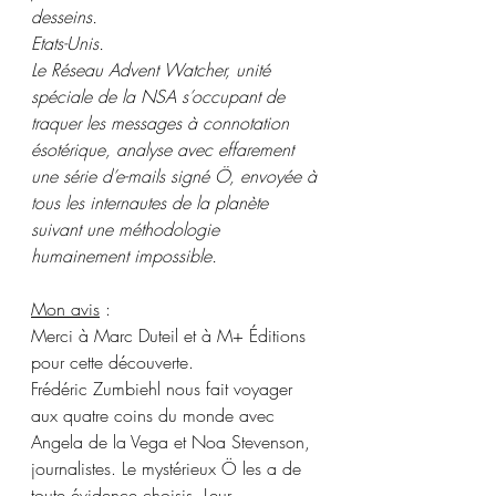
desseins.  
Etats-Unis. 
Le Réseau Advent Watcher, unité 
spéciale de la NSA s’occupant de 
traquer les messages à connotation 
ésotérique, analyse avec effarement 
une série d’e-mails signé Ö, envoyée à 
tous les internautes de la planète 
suivant une méthodologie 
humainement impossible.  
Mon avis
 :
Merci à Marc Duteil et à M+ Éditions 
pour cette découverte.
Frédéric Zumbiehl nous fait voyager 
aux quatre coins du monde avec 
Angela de la Vega et Noa Stevenson, 
journalistes. Le mystérieux Ö les a de 
toute évidence choisis. Leur 