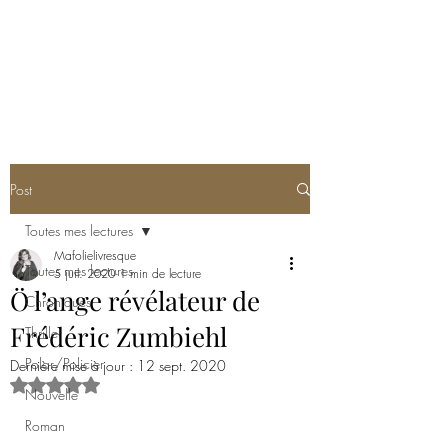
MA FOLIE LIVRESQUE
Post
Toutes mes lectures
Mafolielivresque
Toutes mes lectures
5 juil. 2020
1 min de lecture
Ö l’ange révélateur de
Chroniques
Frédéric Zumbiehl
Thriller
Polar/Policier
Dernière mise à jour :
12 sept. 2020
Noté NaN étoiles sur 5.
Nouvelle
Roman