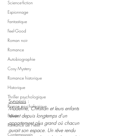
Science-fiction
Espionnage
Fantastique
Feel-Good
Roman noir
Romance
Autobiographie
Cosy Mystery
Romance historique
Historique
Thriller psychologique
Synopsis
 :
Roman psychologique
Madeline, Christian et leurs enfants 
rêvent depuis longtemps d’un 
Poésie
appartement plus grand où chacun 
Romance de Noël
aurait son espace. Un rêve rendu 
Contemporain