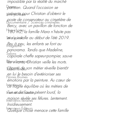
impossible par la réalité du marché 
Drame
parisien. Quand l’occasion se 
présente pour Christian d’obtenir le 
Livre jeunesse
poste de conservateur au cimetière de 
Documentaire / Sciences criminelles
Bercy, avec un pavillon de fonction de 
Hors champ
180 m2, la famille Mara n’hésite pas 
et s’y installe au début de l’été 2019. 
Steampunk
Peu à peu, les enfants se font au 
Magazine
panorama. Tandis que Madeline, 
Salons
caporale cheffe sapeur-pompier, sauve 
Bilans livresques
les vivants, Christian veille les morts. 
L’âpreté de son métier réveille bientôt 
Tables rondes
en lui le besoin d’extérioriser ses 
Noires Brumes
émotions par la peinture. Au cœur de 
Interviews
ce fragile équilibre où les métiers de 
l’un et de l’autre pèsent lourd, la 
Interviews d'auteurs
maison révèle ses fêlures. Lentement. 
Interviews libraires
Insidieusement.
Interviews Editeurs
Quelque chose menace cette famille 