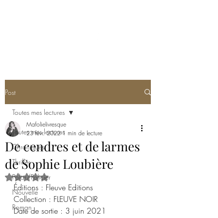
MA FOLIE LIVRESQUE
Post
Toutes mes lectures
Mafolielivresque
Toutes mes lectures
23 févr. 2022
1 min de lecture
De cendres et de larmes
Chroniques
de Sophie Loubière
Thriller
Polar/Policier
Noté NaN étoiles sur 5.
Éditions : Fleuve Editions
Nouvelle
Collection : FLEUVE NOIR
Roman
Date de sortie : 3 juin 2021