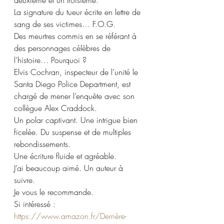
deuxième et un troisième.
La signature du tueur écrite en lettre de 
sang de ses victimes… F.O.G.
Des meurtres commis en se référant à 
des personnages célèbres de 
l’histoire… Pourquoi ? 
Elvis Cochran, inspecteur de l’unité le 
Santa Diego Police Department, est 
chargé de mener l’enquête avec son 
collègue Alex Craddock.
Un polar captivant. Une intrigue bien 
ficelée. Du suspense et de multiples 
rebondissements.
Une écriture fluide et agréable. 
J’ai beaucoup aimé. Un auteur à 
suivre.
Je vous le recommande.
Si intéressé : 
https://www.amazon.fr/Derrière-