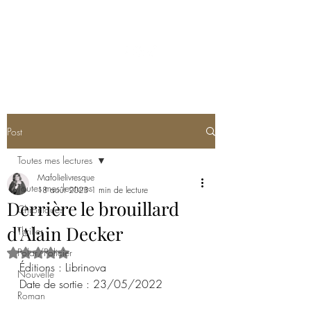
MA FOLIE LIVRESQUE
Post
Toutes mes lectures
Mafolielivresque
Toutes mes lectures
18 août 2023
1 min de lecture
Derrière le brouillard
Chroniques
d'Alain Decker
Thriller
Polar/Policier
Noté NaN étoiles sur 5.
Éditions : Librinova
Nouvelle
Date de sortie : 23/05/2022
Roman