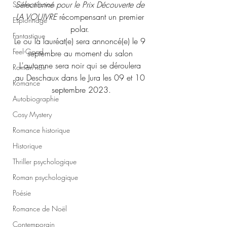
Sélectionné pour le Prix Découverte de 
Science-fiction
LA VOUIVRE
 récompensant un premier 
Espionnage
polar. 
Fantastique
Le ou la lauréat(e) sera annoncé(e) le 9 
Feel-Good
septembre au moment du salon 
L'automne sera noir qui se déroulera 
Roman noir
au Deschaux dans le Jura les 09 et 10 
Romance
septembre 2023.
Autobiographie
Cosy Mystery
Romance historique
Historique
Thriller psychologique
Roman psychologique
Poésie
Romance de Noël
Contemporain