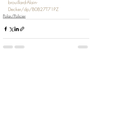
brouillard-Alain-
Decker/dp/B0B27T71PZ
Polar/Policier
Posts similaires
Voir tout