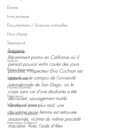
Drame
Livre jeunesse
Documentaire / Sciences criminelles
Hors champ
Steampunk
Synopsis
 :
Magazine
Récemment promu en Californie où il 
Salons
pensait pouvoir enfin couler des jours 
Bilans livresques
paisibles, l'inspecteur Elvis Cochran est 
appelé sur le campus de l'université 
Tables rondes
internationale de San Diego, où le 
Noires Brumes
corps sans vie d'une étudiante a été 
Interviews
découvert, sauvagement mutilé. 
Interviews d'auteurs
Quelques jours plus tard, une 
deuxième jeune femme est retrouvée 
Interviews libraires
assassinée, victime du même procédé 
Interviews Editeurs
macabre. Avec l'aide d'Alex 