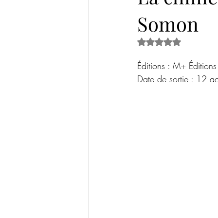
Somon
Historique
Thriller psychologique
Noté NaN étoiles s
Livre jeunesse
Documentaire / Sci
Éditions : M+ Éditions
Date de sortie : 12 
Bilans livresques
Tables rondes