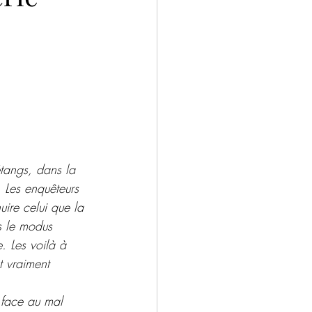
ntemporain
Drame
Salons
tangs, dans la 
 Les enquêteurs 
ire celui que la 
s le modus 
. Les voilà à 
t vraiment 
 face au mal 