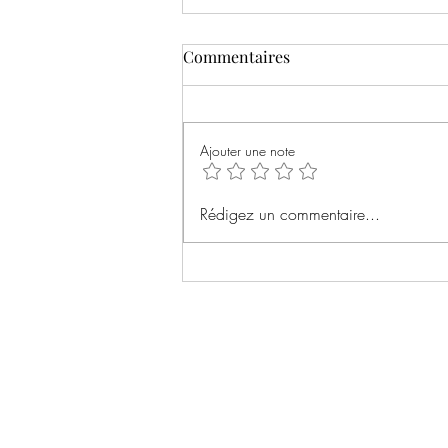
Commentaires
Ajouter une note
Rémanence de Séverine
Rédigez un commentaire...
Mazières