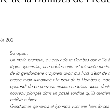
Roman psychologique
Poésie
Romance de Noël
Co
ur 5.
ences criminelles
Hors champ
Steampunk
Magazine
août 2021
Noires Brumes
Synopsis
 :
Un matin brumeux, au cœur de la Dombes aux mille é
région lyonnaise, une adolescente est retrouvée morte.
de la gendarmerie croyaient avoir mis hors d’état de nu
presse avait surnommé « Le tueur de la Dombes », mai
operandi de ce nouveau meurtre ne laisse aucun doute
nouveau plongés dans un passé sordide qu’ils auraien
préféré oublier.
Gendarmes genevois et lyonnais vont unir leurs forces