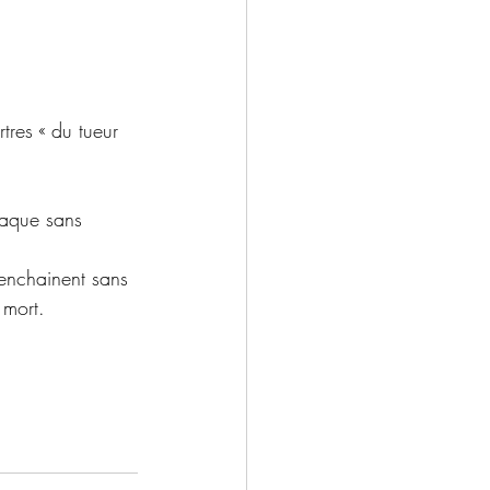
res « du tueur 
raque sans 
'enchainent sans 
 mort.