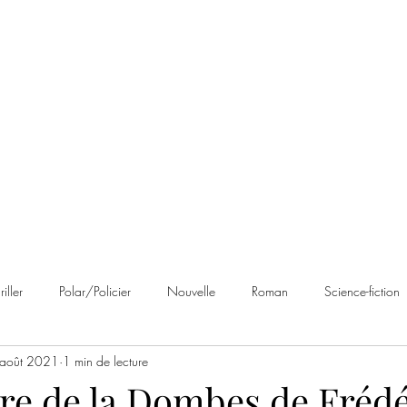
 Brumes
Avis
À propos
Contact
riller
Polar/Policier
Nouvelle
Roman
Science-fiction
août 2021
1 min de lecture
an noir
Romance
Autobiographie
Cosy Mystery
Rom
re de la Dombes de Frédé