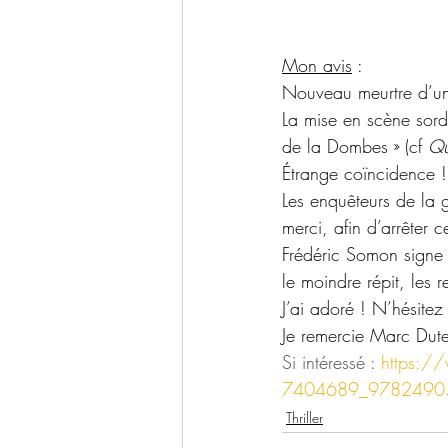
Mon avis
 :
Nouveau meurtre d’une
La mise en scène sord
de la Dombes » (cf 
Qu
Étrange coïncidence !
Les enquêteurs de la
merci, afin d’arrêter 
Frédéric Somon signe 
le moindre répit, les 
J’ai adoré ! N’hésite
Je remercie Marc Dute
Si intéressé : 
https://
7404689_9782490
Thriller