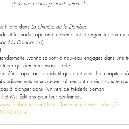
dans une course poursuite infernale.
 fillette dans 
La chimère de la Dombes
.
ide et le modus operandi ressemblent étrangement aux meurt
and la Dombes tue
). 
! 
 gendarmerie Lyonnaise sont à nouveau engagés dans une t
ce tueur qui demeure insaisissable. 
un 2ème opus aussi addictif que captivant. Les chapitres s
rebondissements se succèdent alimentant un récit sans temps
z pas à plonger dans l’univers de Frédéric Somon.
il et M+ Éditions pour leur confiance.
www.lalibrairie.com/livres/la-chimere-de-la-dombes_0-
591930.htm