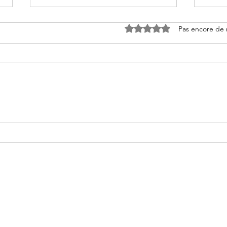
Noté 0 étoile sur 5.
Pas encore de 
La bête en cage de Nicolas
Manh
Leclerc
Chri
Ma folie livresque
Formulaire d'abonnement