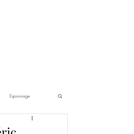
Espionnage
ance historique
ric