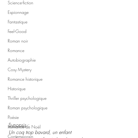
Science-fiction
Espionnage
Fantastique
Feel-Good
Roman noir
Romance
Autobiographie
Cosy Mystery
Romance historique
Historique
Thriller psychologique
Roman psychologique
Poésie
Synopsis
 :
Romance de Noël
Un coq trop bavard, un enfant 
Contemporain