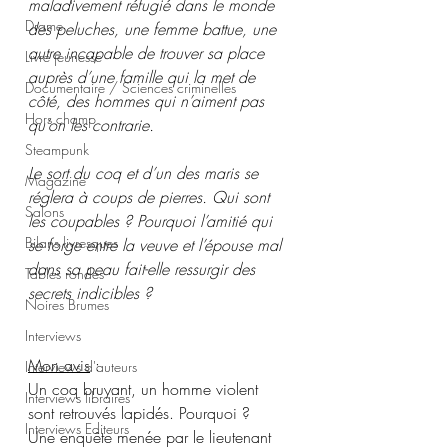
maladivement réfugié dans le monde 
Drame
des peluches, une femme battue, une 
autre incapable de trouver sa place 
Livre jeunesse
auprès d’une famille qui la met de 
Documentaire / Sciences criminelles
côté, des hommes qui n’aiment pas 
Hors champ
qu’on les contrarie.
Steampunk
Le sort du coq et d’un des maris se 
Magazine
réglera à coups de pierres. Qui sont 
Salons
les coupables ? Pourquoi l’amitié qui 
Bilans livresques
se forge entre la veuve et l’épouse mal 
dans sa peau fait-elle ressurgir des 
Tables rondes
secrets indicibles ?
Noires Brumes
Interviews
Mon avis
 : 
Interviews d'auteurs
Un coq bruyant, un homme violent 
Interviews libraires
sont retrouvés lapidés. Pourquoi ? 
Interviews Editeurs
Une enquête menée par le lieutenant 