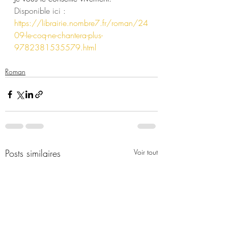
Disponible ici : 
https://librairie.nombre7.fr/roman/24
09-le-coq-ne-chantera-plus-
9782381535579.html
Roman
Posts similaires
Voir tout