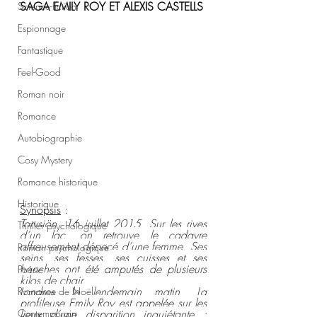
SAGA EMILY ROY ET ALEXIS CASTELLS 
Science-fiction
Espionnage
Fantastique
Feel-Good
Roman noir
Romance
Autobiographie
Cosy Mystery
Romance historique
Historique
Synopsis
 :
Torvsjön, 16 juillet 2015. Sur les rives 
Thriller psychologique
d’un lac, on retrouve le cadavre 
affreusement dépecé d’une femme. Ses 
Roman psychologique
seins, ses fesses, ses cuisses et ses 
hanches ont été amputés de plusieurs 
Poésie
kilos de chair.
Londres, le lendemain matin. La 
Romance de Noël
profileuse Emily Roy est appelée sur les 
Contemporain
lieux d’une disparition inquiétante : 