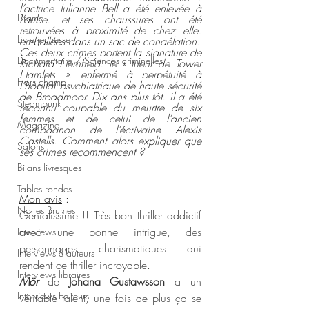
l’actrice Julianne Bell a été enlevée à 
Drame
l’aube, et ses chaussures ont été 
retrouvées à proximité de chez elle, 
Livre jeunesse
emballées dans un sac de congélation.
Ces deux crimes portent la signature de 
Documentaire / Sciences criminelles
Richard Hemfield, le « tueur de Tower 
Hamlets », enfermé à perpétuité à 
Hors champ
l’hôpital psychiatrique de haute sécurité 
de Broadmoor. Dix ans plus tôt, il a été 
Steampunk
reconnu coupable du meurtre de six 
femmes et de celui de l’ancien 
Magazine
compagnon de l’écrivaine Alexis 
Castells. Comment alors expliquer que 
Salons
ses crimes recommencent ?
Bilans livresques
Tables rondes
Mon avis
 :
Noires Brumes
Génialissime !! Très bon thriller addictif 
avec une bonne intrigue, des 
Interviews
personnages charismatiques qui 
Interviews d'auteurs
rendent ce thriller incroyable. 
Interviews libraires
Mör 
de 
Johana Gustawsson
 a un 
Interviews Editeurs
véritable talent, une fois de plus ça se 