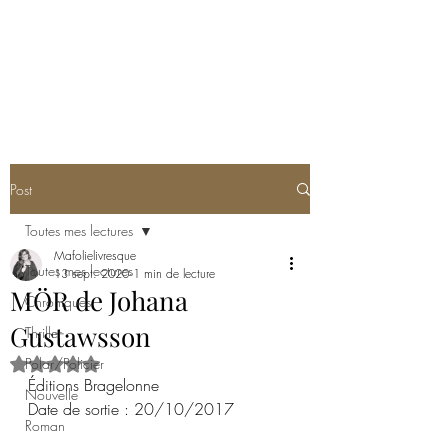
MA FOLIE LIVRESQUE
Post
Toutes mes lectures
Mafolielivresque
Toutes mes lectures
13 sept. 2020
1 min de lecture
MÖR de Johana
Chroniques
Gustawsson
Thriller
Polar/Policier
Noté NaN étoiles sur 5.
Éditions Bragelonne
Nouvelle
Date de sortie : 20/10/2017
Roman