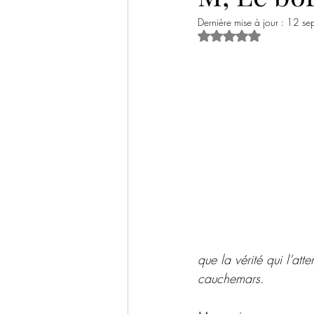
Dernière mise à jour :
12 se
Historique
Thriller psychologique
Noté NaN étoiles s
Livre jeunesse
Documentaire / Sci
Bilans livresques
Tables rondes
que la vérité qui l’att
cauchemars.