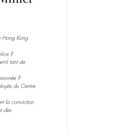
ntemporain
Drame
Salons
e à Hong Kong 
lice ?
t-il tant de 
pionnée ?
ployés du Centre 
t la conviction 
nt des 