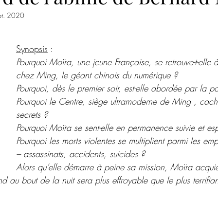
pt. 2020
Roman psychologique
Poésie
Romance de Noël
Co
ur 5.
Synopsis
 : 
ences criminelles
Hors champ
Steampunk
Magazine
Pourquoi Moïra, une jeune Française, se retrouve-t-ell
chez Ming, le géant chinois du numérique ?
Pourquoi, dès le premier soir, est-elle abordée par la po
Noires Brumes
Pourquoi le Centre, siège ultramoderne de Ming , cache-
secrets ?
Pourquoi Moïra se sent-elle en permanence suivie et es
Pourquoi les morts violentes se multiplient parmi les em
– assassinats, accidents, suicides ?
Alors qu’elle démarre à peine sa mission, Moïra acquier
end au bout de la nuit sera plus effroyable que le plus terrifia