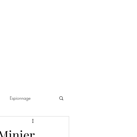
Espionnage
ance historique
 Minier