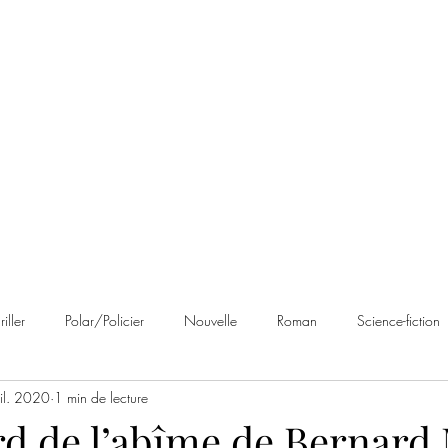
 Brumes
Avis
À propos
Contact
riller
Polar/Policier
Nouvelle
Roman
Science-fiction
uil. 2020
1 min de lecture
an noir
Romance
Autobiographie
Cosy Mystery
Rom
rd de l’abîme de Bernard