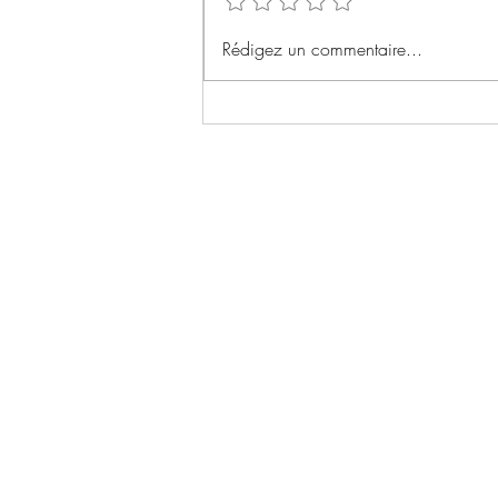
Rémanence de Séverine
Rédigez un commentaire...
Mazières