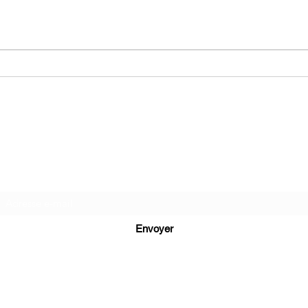
La bête en cage de Nicolas
Manh
Leclerc
Chri
Ma folie livresque
Formulaire d'abonnement
Envoyer
mls_39@orange.fr