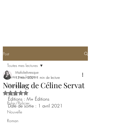
MA FOLIE LIVRESQUE
Post
Toutes mes lectures
Mafolielivresque
Toutes mes lectures
13 nov. 2021
1 min de lecture
Norillag de Céline Servat
Chroniques
Noté NaN étoiles sur 5.
Thriller
Éditions : M+ Éditions 
Polar/Policier
Date de sortie : 1 avril 2021
Nouvelle
Roman