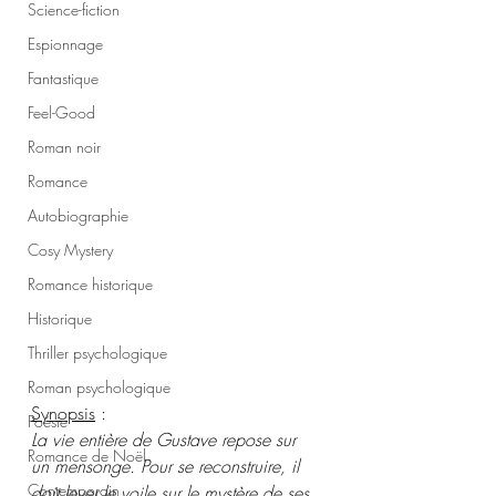
Science-fiction
Espionnage
Fantastique
Feel-Good
Roman noir
Romance
Autobiographie
Cosy Mystery
Romance historique
Historique
Thriller psychologique
Roman psychologique
Synopsis
 :
Poésie
La vie entière de Gustave repose sur 
Romance de Noël
un mensonge. Pour se reconstruire, il 
Contemporain
doit lever le voile sur le mystère de ses 