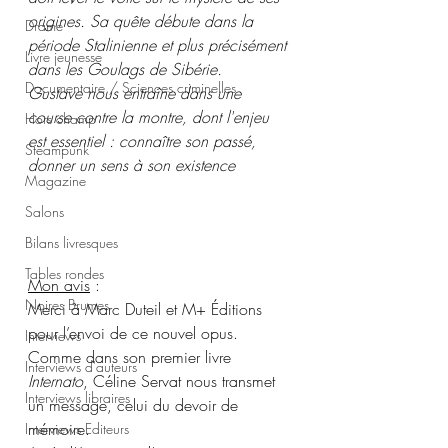
origines. Sa quête débute dans la 
Drame
période Stalinienne et plus précisément 
Livre jeunesse
dans les Goulags de Sibérie. 
Documentaire / Sciences criminelles
Gustave nous entraîne dans une 
course contre la montre, dont l'enjeu 
Hors champ
est essentiel : connaître son passé, 
Steampunk
donner un sens à son existence
Magazine
Salons
Bilans livresques
Tables rondes
Mon avis
 :
Noires Brumes
Merci à Marc Duteil et M+ Éditions 
pour l’envoi de ce nouvel opus.
Interviews
Comme dans son premier livre 
Interviews d'auteurs
Internato
, Céline Servat nous transmet 
Interviews libraires
un message, celui du devoir de 
mémoire. 
Interviews Editeurs