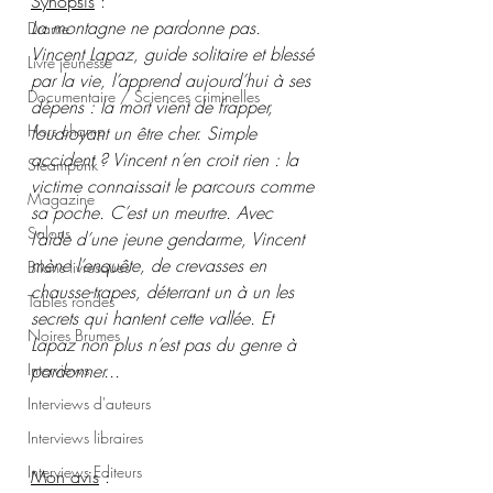
Synopsis
 :
La montagne ne pardonne pas. 
Drame
Vincent Lapaz, guide solitaire et blessé 
Livre jeunesse
par la vie, l’apprend aujourd’hui à ses 
Documentaire / Sciences criminelles
dépens : la mort vient de frapper, 
Hors champ
foudroyant un être cher. Simple 
accident ? Vincent n’en croit rien : la 
Steampunk
victime connaissait le parcours comme 
Magazine
sa poche. C’est un meurtre. Avec 
Salons
l’aide d’une jeune gendarme, Vincent 
mène l’enquête, de crevasses en 
Bilans livresques
chausse-trapes, déterrant un à un les 
Tables rondes
secrets qui hantent cette vallée. Et 
Noires Brumes
Lapaz non plus n’est pas du genre à 
pardonner...
Interviews
Interviews d'auteurs
Interviews libraires
Interviews Editeurs
Mon avis
 :