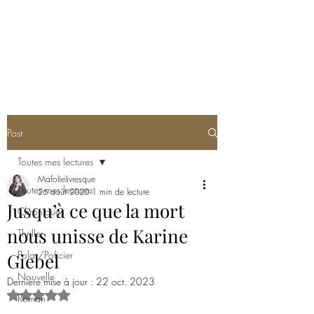
MA FOLIE LIVRESQUE
Post
Toutes mes lectures
Mafolielivresque
Toutes mes lectures
26 août 2020
1 min de lecture
Jusqu’à ce que la mort
Chroniques
nous unisse de Karine
Thriller
Polar/Policier
Giebel
Nouvelle
Dernière mise à jour :
22 oct. 2023
Noté NaN étoiles sur 5.
Roman