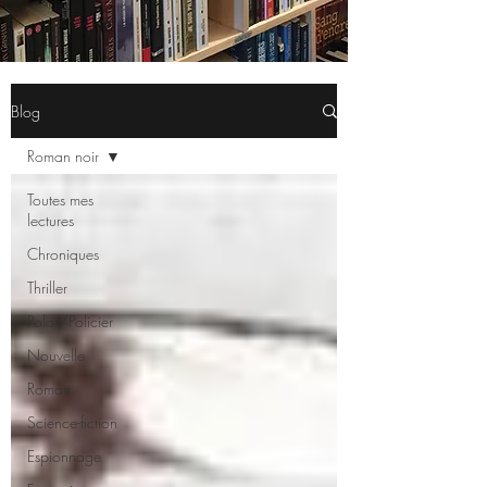
Blog
Roman noir
Toutes mes
lectures
Chroniques
Thriller
Polar/Policier
Nouvelle
Roman
Science-fiction
Espionnage