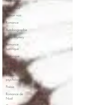
Fantastique
Feel-Good
Roman noir
Romance
Autobiographie
Cosy Mystery
Romance
historique
Historique
Thriller
psychologique
Roman
psychologique
Poésie
Romance de
Noël