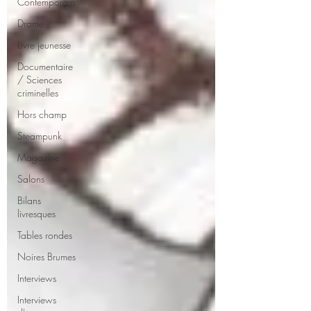
Contemporain
Drame
Livre jeunesse
Documentaire
/ Sciences
criminelles
Hors champ
Steampunk
Magazine
Salons
Bilans
livresques
Tables rondes
Noires Brumes
Interviews
Interviews