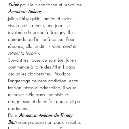
Kubik
 pour leur confiance et l’envoi de 
American Airlines
.
Julien Kirby quitte l’armée et revient 
vivre chez sa mère, une joueuse 
invétérée de poker, à Bobigny. Il lui 
demande de l’initier à ce jeu. Pour 
réponse, elle lui dit : 
« joue, perd et 
retient la leçon »
.
Suivant les traces de sa mère, Julien 
commence à faire des All-in ! dans 
des salles clandestines. Pris dans 
l’engrenage de cette addiction, entre 
tension, stress et adrénaline, il va se 
retrouver mêlé dans une histoire 
dangereuse et de ce fait poursuivit par 
des tueurs.
Dans 
American Airlines de Thierry 
Brun
 nous propose non pas un récit sur 
le poker mais une histoire d’amour 