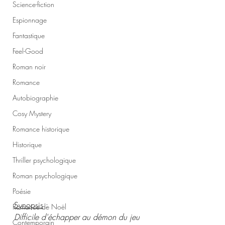
Science-fiction
Espionnage
Fantastique
Feel-Good
Roman noir
Romance
Autobiographie
Cosy Mystery
Romance historique
Historique
Thriller psychologique
Roman psychologique
Poésie
Synopsis
 :
Romance de Noël
Difficile d'échapper au démon du jeu 
Contemporain