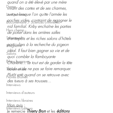
quand on a été élevé par une mère 
Drame
vivant des cartes et de ses charmes, 
surtout lorsque l'on quitte l'armée les 
Livre jeunesse
poches vides, contraint de regagner le 
Documentaire / Sciences criminelles
nid familial. Kirby enchaîne les parties 
Hors champ
de poker dans les arrières salles 
Steampunk
d'entrepôts et les riches salons d'hôtels 
particuliers à la recherche du pigeon 
Magazine
idéal. Il faut bien gagner sa vie et de 
Salons
quoi combler la flamboyante 
Bilans livresques
Charlène... Le tout est de garder la tête 
froide et de ne pas se faire remarquer. 
Tables rondes
Plutôt raté quand on se retrouve avec 
Noires Brumes
des tueurs à ses trousses…
Interviews
Interviews d'auteurs
Interviews libraires
Mon avis
 :
Interviews Editeurs
Je remercie 
Thierry Brun
 et les 
éditions 