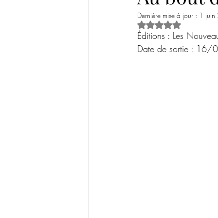
Dernière mise à jour :
1 jui
Historique
Thriller psychologique
Noté NaN étoiles s
Éditions : Les Nouvea
Date de sortie : 16
Livre jeunesse
Documentaire / Sci
Bilans livresques
Tables rondes