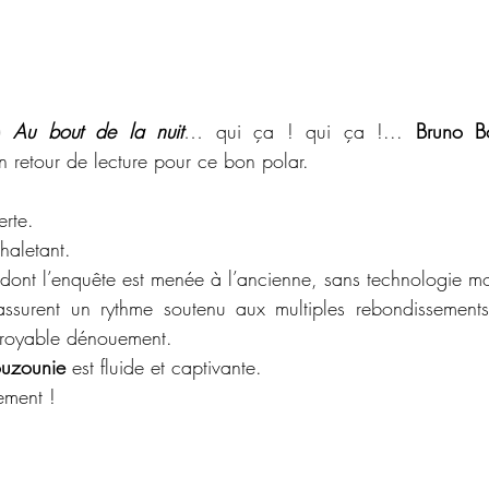
) 
Au bout de la nuit
… qui ça ! qui ça !... 
Bruno B
n retour de lecture pour ce bon polar.
rte. 
 haletant.
e dont l’enquête est menée à l’ancienne, sans technologie m
 assurent un rythme soutenu aux multiples rebondissements
croyable dénouement.
ouzounie
 est fluide et captivante.
ement !