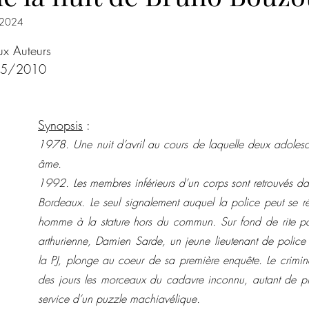
n 2024
Roman psychologique
Poésie
Romance de Noël
Co
ur 5.
ux Auteurs
/05/2010 
ences criminelles
Hors champ
Steampunk
Magazine
Synopsis
 :
Noires Brumes
1978. Une nuit d’avril au cours de laquelle deux adolesce
âme.
1992. Les membres inférieurs d’un corps sont retrouvés dans
Bordeaux. Le seul signalement auquel la police peut se réfé
homme à la stature hors du commun. Sur fond de rite pa
arthurienne, Damien Sarde, un jeune lieutenant de police qu
la PJ, plonge au coeur de sa première enquête. Le criminel 
des jours les morceaux du cadavre inconnu, autant de p
service d’un puzzle machiavélique.