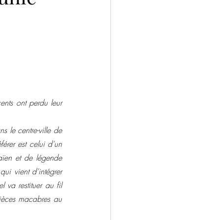
ntemporain
Drame
Salons
nts ont perdu leur 
 le centre-ville de 
rer est celui d’un 
ïen et de légende 
i vient d’intégrer 
va restituer au fil 
ièces macabres au 