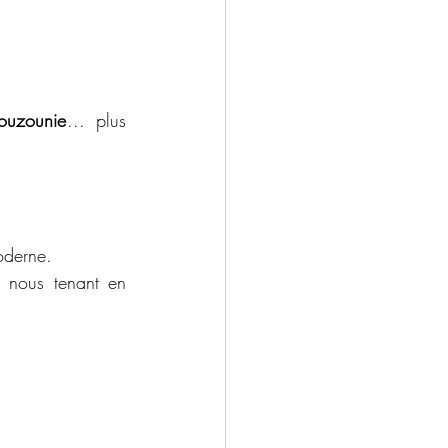
ouzounie
... plus 
oderne. 
 nous tenant en 