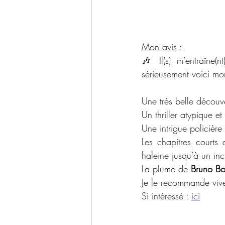
Mon avis
 : 
🎶 Il(s) m’entraîne(nt
sérieusement voici mo
Une très belle découve
Un thriller atypique et
Une intrigue policièr
Les chapitres courts
haleine jusqu’à un in
La plume de 
Bruno B
Je le recommande viv
Si intéressé : 
ici