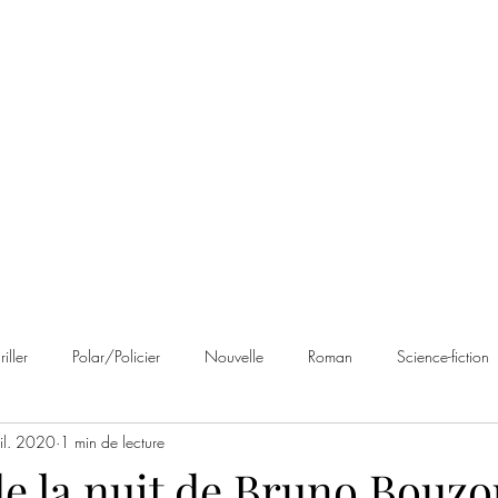
 Brumes
Avis
À propos
Contact
riller
Polar/Policier
Nouvelle
Roman
Science-fiction
uil. 2020
1 min de lecture
an noir
Romance
Autobiographie
Cosy Mystery
Rom
de la nuit de Bruno Bouzo