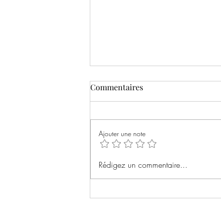
Commentaires
Ajouter une note
Rémanence de Séverine
Rédigez un commentaire...
Mazières