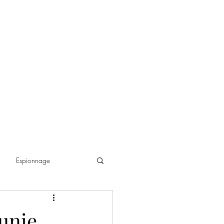
Espionnage
ance historique
unie