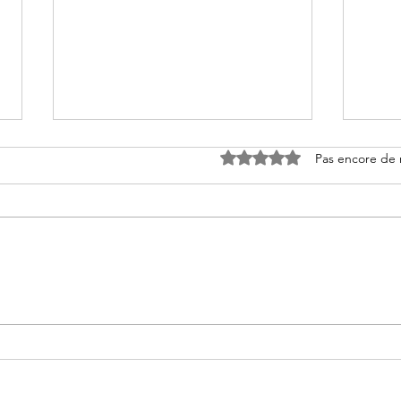
Noté 0 étoile sur 5.
Pas encore de 
La bête en cage de Nicolas
Manh
Leclerc
Chri