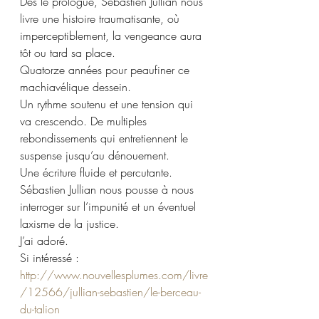
Dès le prologue, Sébastien Jullian nous 
livre une histoire traumatisante, où 
imperceptiblement, la vengeance aura 
tôt ou tard sa place. 
Quatorze années pour peaufiner ce 
machiavélique dessein.
Un rythme soutenu et une tension qui 
va crescendo. De multiples 
rebondissements qui entretiennent le 
suspense jusqu’au dénouement. 
Une écriture fluide et percutante.
Sébastien Jullian nous pousse à nous 
interroger sur l’impunité et un éventuel 
laxisme de la justice.
J’ai adoré.
Si intéressé : 
http://www.nouvellesplumes.com/livre
/12566/jullian-sebastien/le-berceau-
du-talion