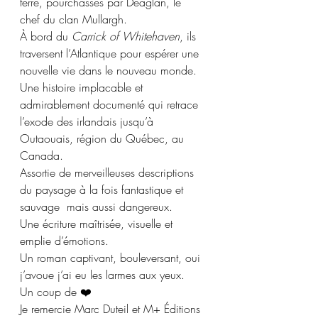
terre, pourchassés par Deaglán, le 
chef du clan Mullargh. 
À bord du 
Carrick of Whitehaven
, ils 
traversent l’Atlantique pour espérer une 
nouvelle vie dans le nouveau monde.
Une histoire implacable et 
admirablement documenté qui retrace 
l’exode des irlandais jusqu’à 
Outaouais, région du Québec, au 
Canada.
Assortie de merveilleuses descriptions 
du paysage à la fois fantastique et 
sauvage  mais aussi dangereux. 
Une écriture maîtrisée, visuelle et 
emplie d’émotions.
Un roman captivant, bouleversant, oui 
j’avoue j’ai eu les larmes aux yeux.
Un coup de ❤️
Je remercie Marc Duteil et M+ Éditions 