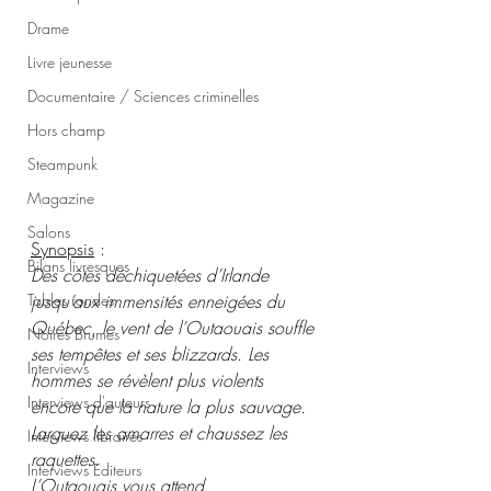
Drame
Livre jeunesse
Documentaire / Sciences criminelles
Hors champ
Steampunk
Magazine
Salons
Synopsis
 :
Bilans livresques
Des côtes déchiquetées d’Irlande 
jusqu’aux immensités enneigées du 
Tables rondes
Québec, le vent de l’Outaouais souffle 
Noires Brumes
ses tempêtes et ses blizzards. Les 
Interviews
hommes se révèlent plus violents 
Interviews d'auteurs
encore que la nature la plus sauvage. 
Larguez les amarres et chaussez les 
Interviews libraires
raquettes. 
Interviews Editeurs
L’Outaouais vous attend. 