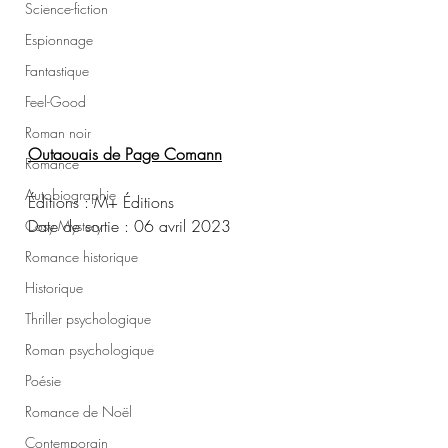
Science-fiction
Espionnage
Fantastique
Feel-Good
Roman noir
Outaouais de Page Comann
Romance
Autobiographie
Éditions : M+ Éditions
Date de sortie : 06 avril 2023
Cosy Mystery
Romance historique
Historique
Thriller psychologique
Roman psychologique
Poésie
Romance de Noël
Contemporain