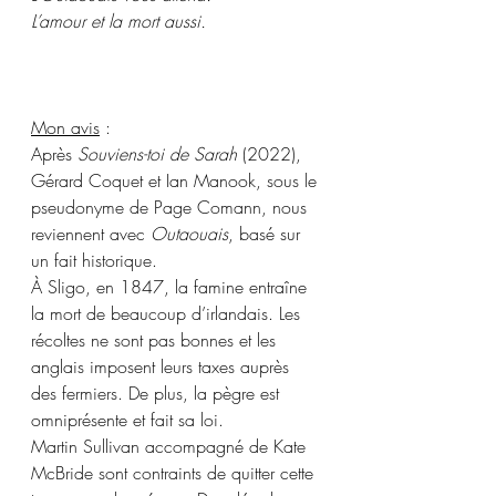
L’amour et la mort aussi.
Mon avis
 :
Après 
Souviens-toi de Sarah
 (2022), 
Gérard Coquet et Ian Manook, sous le 
pseudonyme de Page Comann, nous 
reviennent avec 
Outaouais
, basé sur 
un fait historique.
À Sligo, en 1847, la famine entraîne 
la mort de beaucoup d’irlandais. Les 
récoltes ne sont pas bonnes et les 
anglais imposent leurs taxes auprès 
des fermiers. De plus, la pègre est 
omniprésente et fait sa loi.
Martin Sullivan accompagné de Kate 
McBride sont contraints de quitter cette 