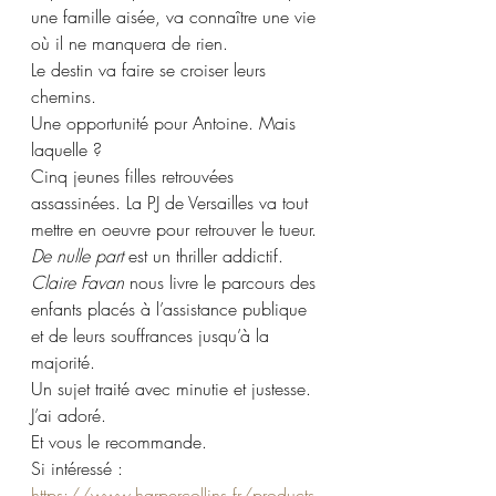
une famille aisée, va connaître une vie 
où il ne manquera de rien.
Le destin va faire se croiser leurs 
chemins. 
Une opportunité pour Antoine. Mais 
laquelle ?
Cinq jeunes filles retrouvées 
assassinées. La PJ de Versailles va tout 
mettre en oeuvre pour retrouver le tueur.
De nulle part
 est un thriller addictif. 
Claire Favan
 nous livre le parcours des 
enfants placés à l’assistance publique 
et de leurs souffrances jusqu’à la 
majorité.
Un sujet traité avec minutie et justesse. 
J’ai adoré.
Et vous le recommande.
Si intéressé : 
https://www.harpercollins.fr/products