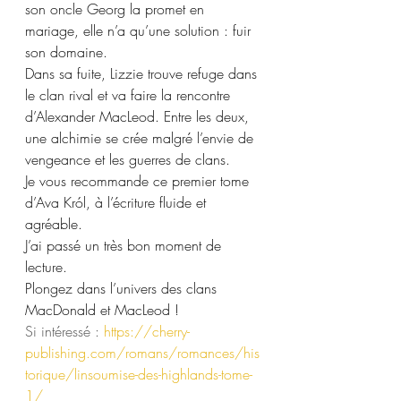
son oncle Georg la promet en 
mariage, elle n’a qu’une solution : fuir 
son domaine.
Dans sa fuite, Lizzie trouve refuge dans 
le clan rival et va faire la rencontre 
d’Alexander MacLeod. Entre les deux, 
une alchimie se crée malgré l’envie de 
vengeance et les guerres de clans.
Je vous recommande ce premier tome 
d’Ava Król, à l’écriture fluide et 
agréable.
J’ai passé un très bon moment de 
lecture.
Plongez dans l’univers des clans 
MacDonald et MacLeod !
Si intéressé : 
https://cherry-
publishing.com/romans/romances/his
torique/linsoumise-des-highlands-tome-
1/