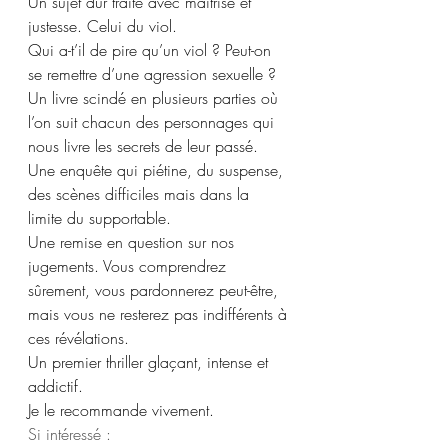
Un sujet dur traité avec maîtrise et 
justesse. Celui du viol.
Qui a-t’il de pire qu’un viol ? Peut-on 
se remettre d’une agression sexuelle ?
Un livre scindé en plusieurs parties où 
l’on suit chacun des personnages qui 
nous livre les secrets de leur passé. 
Une enquête qui piétine, du suspense, 
des scènes difficiles mais dans la 
limite du supportable.
Une remise en question sur nos 
jugements. Vous comprendrez 
sûrement, vous pardonnerez peut-être, 
mais vous ne resterez pas indifférents à 
ces révélations.
Un premier thriller glaçant, intense et 
addictif. 
Je le recommande vivement. 
Si intéressé : 