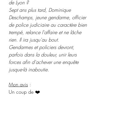
de Lyon ?
Sept ans plus tard, Dominique 
Deschamps, jeune gendarme, officier 
de police judiciaire au caractère bien 
trempé, relance l'affaire et ne lâche 
rien. Il ira jusqu'au bout.
Gendarmes et policiers devront, 
parfois dans la douleur, unir leurs 
forces afin d'achever une enquête 
jusque-là inaboutie.
Mon avis
 :
Un coup de ❤️ 
Des fillettes retrouvées mortes, une 
affaire qui finie dans les « 
cold case
 ».
Un légionnaire tué par balle.
Un couple sauvagement assassinés 
lors d’un cambriolage.