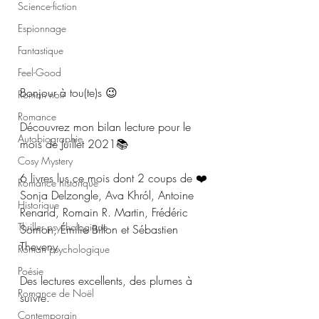
Science-fiction
Espionnage
Fantastique
Feel-Good
Bonjour à tou(te)s 😉
Roman noir
Romance
Découvrez mon bilan lecture pour le 
Autobiographie
mois de Juillet 2021📚
Cosy Mystery
6 livres lus ce mois dont 2 coups de ❤️
Romance historique
Sonja Delzongle, Ava Khról, Antoine 
Historique
Renand, Romain R. Martin, Frédéric 
Thriller psychologique
Somon, Émilie Billon et Sébastien 
Theveny.
Roman psychologique
Poésie
Des lectures excellents, des plumes à 
Romance de Noël
suivre.
Contemporain