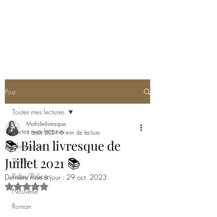
MA FOLIE LIVRESQUE
Post
Toutes mes lectures
Mafolielivresque
Toutes mes lectures
1 août 2021
6 min de lecture
📚 Bilan livresque de
Chroniques
Juillet 2021 📚
Thriller
Polar/Policier
Dernière mise à jour :
29 oct. 2023
Noté NaN étoiles sur 5.
Nouvelle
Roman