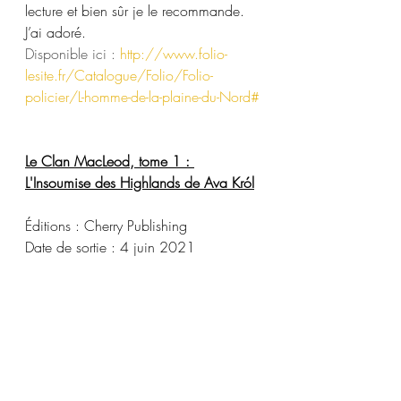
lecture et bien sûr je le recommande.
J’ai adoré.
Disponible ici : 
http://www.folio-
lesite.fr/Catalogue/Folio/Folio-
policier/L-homme-de-la-plaine-du-Nord#
Le Clan MacLeod, tome 1 : 
L'Insoumise des Highlands de Ava Król
Éditions : Cherry Publishing
Date de sortie : 4 juin 2021