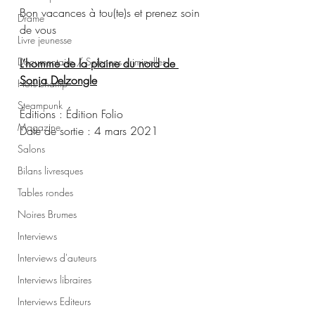
Bon vacances à tou(te)s et prenez soin 
Drame
de vous
Livre jeunesse
Documentaire / Sciences criminelles
L’homme de la plaine du nord de 
Sonja Delzongle
Hors champ
Steampunk
Éditions : Édition Folio
Magazine
Date de sortie : 4 mars 2021
Salons
Bilans livresques
Tables rondes
Noires Brumes
Interviews
Interviews d'auteurs
Interviews libraires
Interviews Editeurs