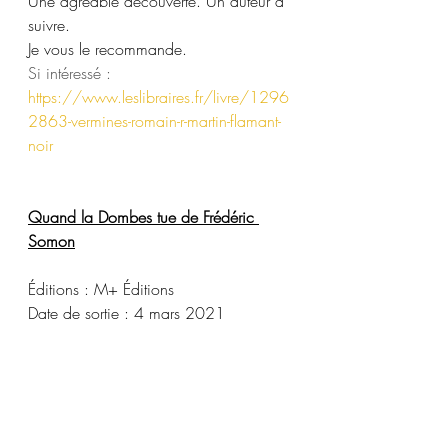
Une agréable découverte. Un auteur à 
suivre.
Je vous le recommande.
Si intéressé : 
https://www.leslibraires.fr/livre/1296
2863-vermines-romain-r-martin-flamant-
noir
Quand la Dombes tue de Frédéric 
Somon
Éditions : M+ Éditions
Date de sortie : 4 mars 2021