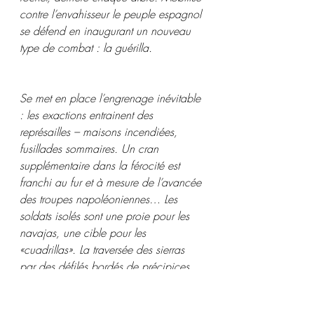
contre l’envahisseur le peuple espagnol 
se défend en inaugurant un nouveau 
type de combat : la guérilla.
Se met en place l’engrenage inévitable 
: les exactions entrainent des 
représailles – maisons incendiées, 
fusillades sommaires. Un cran 
supplémentaire dans la férocité est 
franchi au fur et à mesure de l’avancée 
des troupes napoléoniennes… Les 
soldats isolés sont une proie pour les 
navajas, une cible pour les 
«cuadrillas». La traversée des sierras 
par des défilés bordés de précipices, 
l’attaque des convois, le soulèvement 
du moindre village, l’impossibilité de 