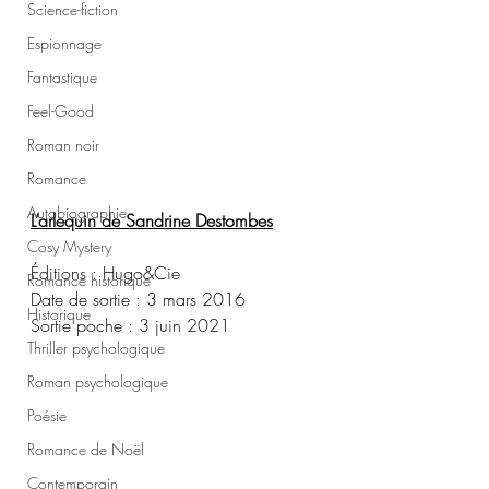
Science-fiction
Espionnage
Fantastique
Feel-Good
Roman noir
Romance
Autobiographie
L’arlequin de Sandrine Destombes
Cosy Mystery
Éditions : Hugo&Cie
Romance historique
Date de sortie : 3 mars 2016
Historique
Sortie poche : 3 juin 2021
Thriller psychologique
Roman psychologique
Poésie
Romance de Noël
Contemporain