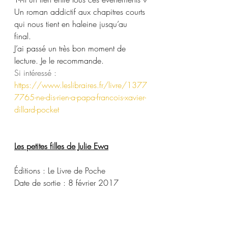
Un roman addictif aux chapitres courts 
qui nous tient en haleine jusqu’au 
final. 
J’ai passé un très bon moment de 
lecture. Je le recommande.
Si intéressé : 
https://www.leslibraires.fr/livre/1377
7765-ne-dis-rien-a-papa-francois-xavier-
dillard-pocket
Les petites filles de Julie Ewa
Éditions : Le Livre de Poche
Date de sortie : 8 février 2017