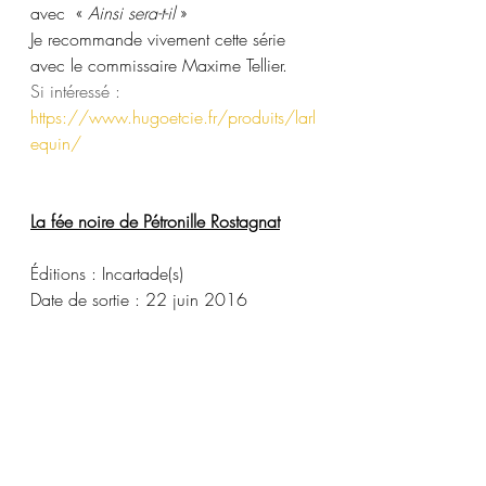
avec  « 
Ainsi sera-t-il
 »
Je recommande vivement cette série 
avec le commissaire Maxime Tellier. 
Si intéressé : 
https://www.hugoetcie.fr/produits/larl
equin/
La fée noire de Pétronille Rostagnat
Éditions : Incartade(s)
Date de sortie : 22 juin 2016