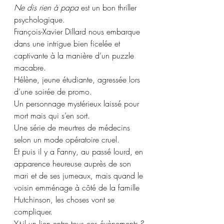
Ne dis rien à papa
 est un bon thriller 
psychologique. 
François-Xavier Dillard nous embarque 
dans une intrigue bien ficelée et 
captivante à la manière d’un puzzle 
macabre. 
Hélène, jeune étudiante, agressée lors 
d’une soirée de promo. 
Un personnage mystérieux laissé pour 
mort mais qui s’en sort.
Une série de meurtres de médecins 
selon un mode opératoire cruel. 
Et puis il y a Fanny, au passé lourd, en 
apparence heureuse auprès de son 
mari et de ses jumeaux, mais quand le 
voisin emménage à côté de la famille 
Hutchinson, les choses vont se 
compliquer.
Y-t-il un lien entre tous ces évènements ?