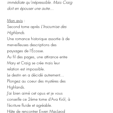
immédiate qu’irrépressible. Mais Craig 
doit en épouser une autre…
Mon avis
 :
Second tome après 
L'Insoumise des 
Highlands
.
Une romance historique assortie à de 
merveilleuses descriptions des 
paysages de l’Écosse.
Au fil des pages, une attirance entre 
Mary et Craig se crée mais leur 
relation est impossible.
Le destin en a décidé autrement… 
Plongez au coeur des mystères des 
Highlands.
J’ai bien aimé cet opus et je vous 
conseille ce 2ème tome d’Ava Król, à 
l’écriture fluide et agréable.
Hâte de rencontrer Ewen MacLeod 