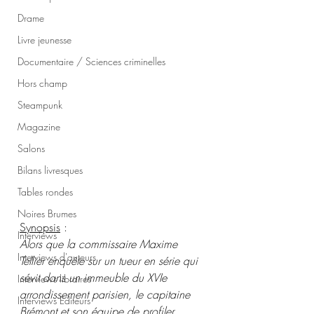
Drame
Livre jeunesse
Documentaire / Sciences criminelles
Hors champ
Steampunk
Magazine
Salons
Bilans livresques
Tables rondes
Noires Brumes
Synopsis
 :
Interviews
Alors que la commissaire Maxime 
Interviews d'auteurs
Tellier enquête sur un tueur en série qui 
sévit dans un immeuble du XVIe 
Interviews libraires
arrondissement parisien, le capitaine 
Interviews Editeurs
Brémont et son équipe de profiler 