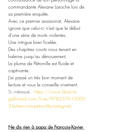
commandante Alexane Laroche lors de 
sa première enquête.
Avec ce premier assassinat, Alexane 
ignore que celui-ci n’est que le début 
d’une série de morts violentes.
Une intrigue bien ficelée. 
Des chapitres courts nous tenant en 
haleine jusqu’au dénouement. 
La plume de Pétronille est fluide et 
captivante. 
J’ai passé un très bon moment de 
lecture et vous le conseille vivement.
Si intéressé : 
https://www.librairie-
gallimard.com/livre/978237610000
3-la-fee-noire-petronille-rostagnat/
Ne dis rien à papa de François-Xavier 