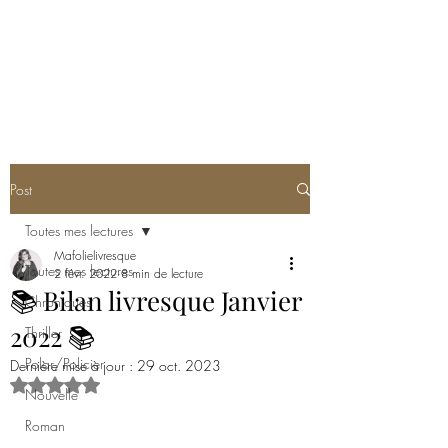
MA FOLIE LIVRESQUE
Post
Toutes mes lectures
Mafolielivresque
Toutes mes lectures
2 févr. 2022
8 min de lecture
📚 Bilan livresque Janvier
Chroniques
2022 📚
Thriller
Polar/Policier
Dernière mise à jour :
29 oct. 2023
Noté NaN étoiles sur 5.
Nouvelle
Roman