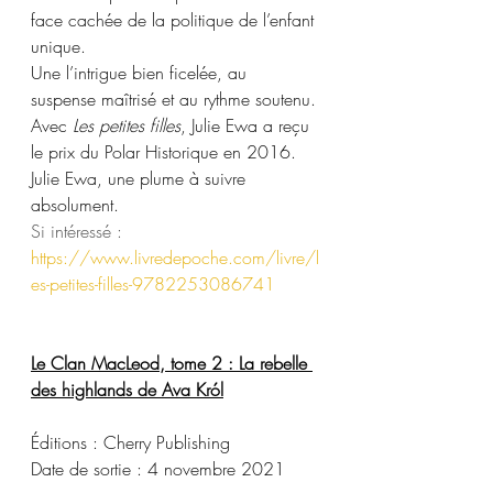
face cachée de la politique de l’enfant 
unique.
Une l’intrigue bien ficelée, au 
suspense maîtrisé et au rythme soutenu. 
Avec 
Les petites filles
, Julie Ewa a reçu 
le prix du Polar Historique en 2016.
Julie Ewa, une plume à suivre 
absolument. 
Si intéressé : 
https://www.livredepoche.com/livre/l
es-petites-filles-9782253086741
Le Clan MacLeod, tome 2 : La rebelle 
des highlands de Ava Król
Éditions : Cherry Publishing
Date de sortie : 4 novembre 2021