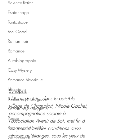
Science-fiction
Espionnage
Fantastique
Feel-Good
Roman noir
Romance
Autobiographie
Cosy Mystery
Romance historique
Historique
Synopsis
 :
Un soir de juin, dans le paisible 
Thriller psychologique
village de Champfort, Nicole Gachet, 
Roman psychologique
accompagnatrice sociale à 
Poésie
l'association Avenir de Soi, met fin à 
Romance de Noël
ses jours dans des conditions aussi 
atroces qu'étranges, sous les yeux de 
Contemporain