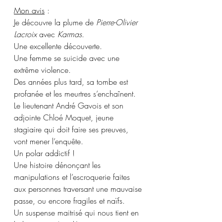
Mon avis
 :
Je découvre la plume de 
Pierre-Olivier 
Lacroix
 avec 
Karmas
. 
Une excellente découverte.
Une femme se suicide avec une 
extrême violence.
Des années plus tard, sa tombe est 
profanée et les meurtres s’enchaînent.
Le lieutenant André Gavois et son 
adjointe Chloé Moquet, jeune 
stagiaire qui doit faire ses preuves, 
vont mener l’enquête. 
Un polar addictif !
Une histoire dénonçant les 
manipulations et l’escroquerie faites 
aux personnes traversant une mauvaise 
passe, ou encore fragiles et naïfs.
Un suspense maitrisé qui nous tient en 