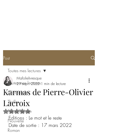
MA FOLIE LIVRESQUE
Post
Toutes mes lectures
Mafolielivresque
Toutes mes lectures
29 sept. 2022
1 min de lecture
Karmas de Pierre-Olivier
Chroniques
Lacroix
Thriller
Polar/Policier
Noté NaN étoiles sur 5.
Editions : Le mot et le reste
Nouvelle
Date de sortie : 17 mars 2022
Roman