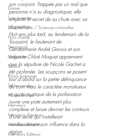
son conjoint. Frappée par un mal que 
Drame
personne n'a su diagnostiquer, elle 
Livre jeunesse
emporte le secret de sa chute avec sa 
disparition.
Documentaire / Sciences criminelles
Huit ans plus tard, au lendemain de la 
Hors champ
Toussaint, le lieutenant de 
Steampunk
Gendarmerie André Gavois et son 
adjointe Chloé Moquet apprennent 
Magazine
que la sépulture de Nicole Gachet a 
Salons
été profanée. Les soupçons se posent 
Bilans livresques
tout d'abord sur la petite délinquance 
Tables rondes
du coin mais le caractère monstrueux 
et quasi-mystique de la profanation 
Noires Brumes
ouvre une piste autrement plus 
Interviews
complexe et laisse deviner les contours 
Interviews d'auteurs
d'une secte qui installerait 
insidieusement son influence dans la 
Interviews libraires
région.
Interviews Editeurs