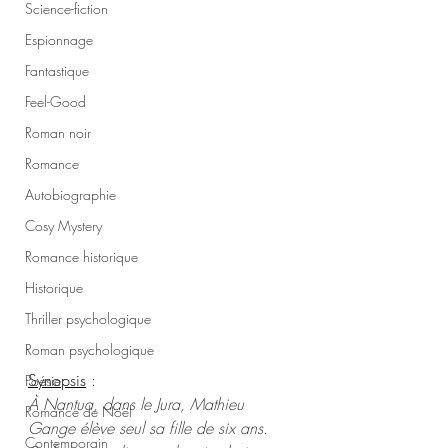
Science-fiction
Espionnage
Fantastique
Feel-Good
Roman noir
Romance
Autobiographie
Cosy Mystery
Romance historique
Historique
Thriller psychologique
Roman psychologique
Synopsis
 :
Poésie
À Nantua, dans le Jura, Mathieu 
Romance de Noël
Gange élève seul sa fille de six ans. 
Contemporain