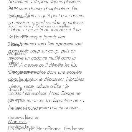
Sa femme a disparu depuis plusieurs 
Drame
mois sans donner d’explication. Flic 
intègre, il fait ce qu’il peut pour assurer 
Livre jeunesse
sa mission, quand soudain la violence 
Documentaire / Sciences criminelles
s’abat sur ce coin du monde où il ne 
Hors champ
se passe presque jamais rien.
Deux hommes sans lien apparent sont 
Steampunk
assassinés coup sur coup, puis on 
Magazine
retrouve un cadavre mutilé dans la 
Salons
forêt. À mesure qu’il démêle les fils, 
Gange est entraîné dans une enquête 
Bilans livresques
dont les enjeux le dépassent. Notables 
Tables rondes
véreux, secte, affaire d’État : le 
Noires Brumes
cocktail est explosif. Mais Gange ne 
Interviews
peut pas renoncer. La disparition de sa 
femme n’est peut-être pas innocente...
Interviews d'auteurs
Interviews libraires
Mon avis
 :
Interviews Editeurs
Un roman policier efficace. Très bonne 