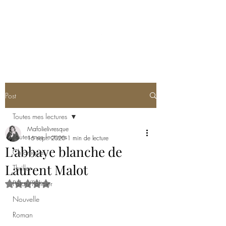
MA FOLIE LIVRESQUE
Post
Toutes mes lectures
Mafolielivresque
Toutes mes lectures
16 sept. 2020
1 min de lecture
L’abbaye blanche de
Chroniques
Laurent Malot
Thriller
Polar/Policier
Noté NaN étoiles sur 5.
Nouvelle
Roman