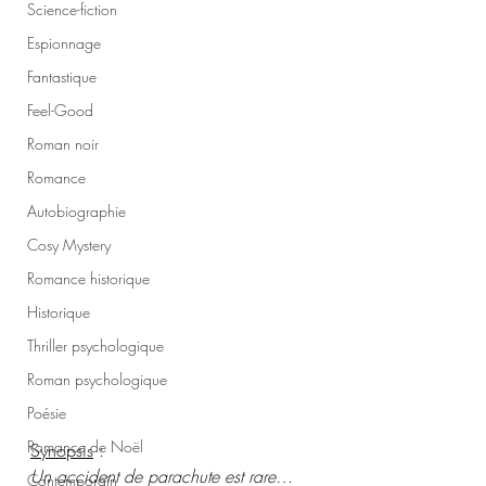
Science-fiction
Espionnage
Fantastique
Feel-Good
Roman noir
Romance
Autobiographie
Cosy Mystery
Romance historique
Historique
Thriller psychologique
Roman psychologique
Poésie
Romance de Noël
Synopsis
 :
Un accident de parachute est rare…
Contemporain