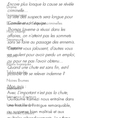
Encore plus lorsque la cause se révèle 
Drame
criminelle…
Livre jeunesse
La liste des suspects sera longue pour 
Camille et son équipe.
Documentaire / Sciences criminelles
Thomas Laverne a réussi dans les 
Hors champ
affaires, on n’atteint pas les sommets 
Steampunk
sans se faire au passage des ennemis.
Magazine
Certains vous jalousent, d’autres vous 
en veulent pour avoir perdu un emploi, 
Salons
ou pour ne pas l’avoir obtenu...
Bilans livresques
Quand une chute est sans fin, est-il 
Tables rondes
possible de se relever indemne ?
Noires Brumes
Mon avis
 :
Interviews
Avec 
L’important n’est pas la chute
, 
Interviews d'auteurs
Guillaume Ramezi nous entraîne dans 
une histoire à l’intrigue remarquable, 
Interviews libraires
au suspense bien maîtrisé et aux 
Interviews Editeurs
multiples rebondissements. Le rythme 