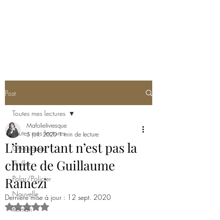
MA FOLIE LIVRESQUE
Post
Toutes mes lectures
Mafolielivresque
Toutes mes lectures
5 juil. 2020
1 min de lecture
L’important n’est pas la
Chroniques
chute de Guillaume
Thriller
Polar/Policier
Ramezi
Nouvelle
Dernière mise à jour :
12 sept. 2020
Noté NaN étoiles sur 5.
Roman