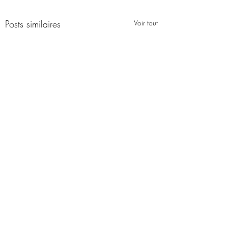
Posts similaires
Voir tout
Commentaires
0.0/5 (0)