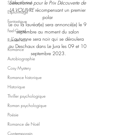
Sélectionné pour le Prix Découverte de 
Science-fiction
LA VOUIVRE
 récompensant un premier 
Espionnage
polar 
Fantastique
Le ou la lauréat(e) sera annoncé(e) le 9 
Feel-Good
septembre au moment du salon 
L'automne sera noir qui se déroulera 
Roman noir
au Deschaux dans Le Jura les 09 et 10 
Romance
septembre 2023.
Autobiographie
Cosy Mystery
Romance historique
Historique
Thriller psychologique
Roman psychologique
Poésie
Romance de Noël
Contemporain