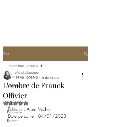
MA FOLIE LIVRESQUE
Post
Toutes mes lectures
Mafolielivresque
Toutes mes lectures
19 juil. 2023
2 min de lecture
L’ombre de Franck
Chroniques
Ollivier
Thriller
Polar/Policier
Noté NaN étoiles sur 5.
Éditions : Albin Michel
Nouvelle
Date de sortie : 04/01/2023
Roman