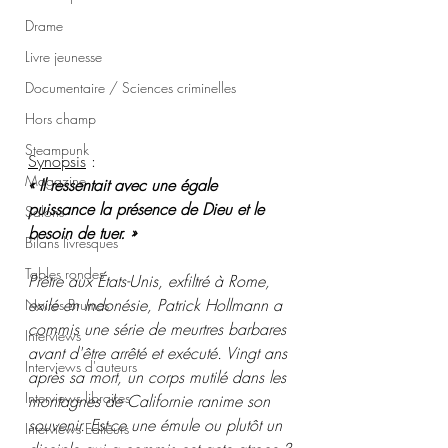
Drame
Livre jeunesse
Documentaire / Sciences criminelles
Hors champ
Steampunk
Synopsis
 :
Magazine
« Il ressentait avec une égale 
puissance la présence de Dieu et le 
Salons
besoin de tuer. »
Bilans livresques
Tables rondes
Prêtre aux États-Unis, exfiltré à Rome, 
exilé en Indonésie, Patrick Hollmann a 
Noires Brumes
commis une série de meurtres barbares 
Interviews
avant d'être arrêté et exécuté. Vingt ans 
Interviews d'auteurs
après sa mort, un corps mutilé dans les 
Interviews libraires
montagnes de Californie ranime son 
souvenir. Est-ce une émule ou plutôt un 
Interviews Editeurs