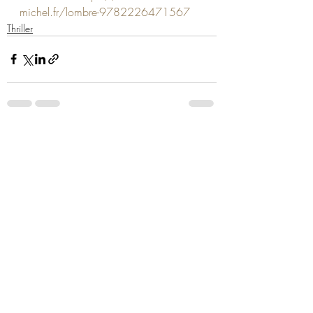
michel.fr/lombre-9782226471567
Thriller
Posts similaires
Voir tout