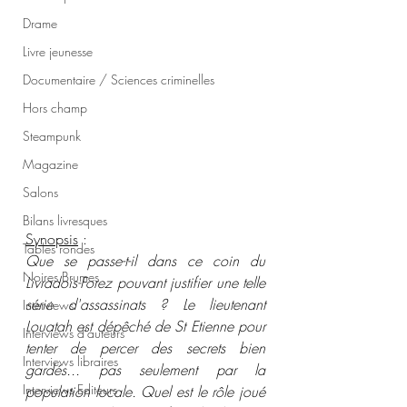
Drame
Livre jeunesse
Documentaire / Sciences criminelles
Hors champ
Steampunk
Magazine
Salons
Bilans livresques
Synopsis
 :
Tables rondes
Que se passe-t-il dans ce coin du 
Noires Brumes
Livradois-Forez pouvant justifier une telle 
série d'assassinats ? Le lieutenant 
Interviews
Louatah est dépêché de St Etienne pour 
Interviews d'auteurs
tenter de percer des secrets bien 
Interviews libraires
gardés... pas seulement par la 
Interviews Editeurs
population locale. Quel est le rôle joué 