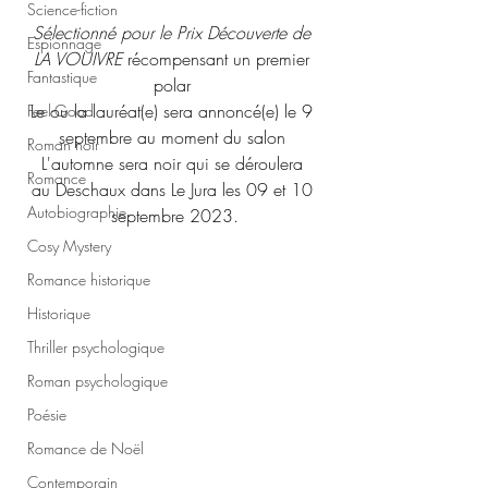
Science-fiction
Sélectionné pour le Prix Découverte de 
Espionnage
LA VOUIVRE
 récompensant un premier 
Fantastique
polar 
Le ou la lauréat(e) sera annoncé(e) le 9 
Feel-Good
septembre au moment du salon 
Roman noir
L'automne sera noir qui se déroulera 
Romance
au Deschaux dans Le Jura les 09 et 10 
Autobiographie
septembre 2023.
Cosy Mystery
Romance historique
Historique
Thriller psychologique
Roman psychologique
Poésie
Romance de Noël
Contemporain