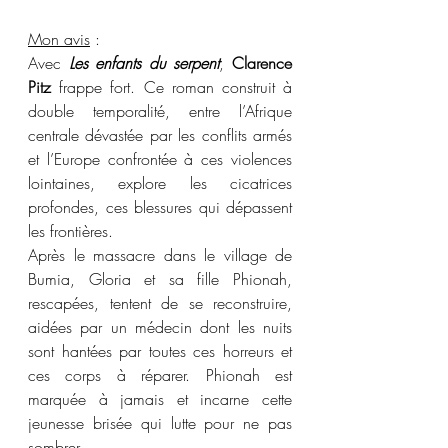
Mon avis
 : 
Avec 
Les enfants du serpent
, 
Clarence 
Pitz
 frappe fort. Ce roman construit à 
double temporalité, entre l’Afrique 
centrale dévastée par les conflits armés 
et l’Europe confrontée à ces violences 
lointaines, explore les cicatrices 
profondes, ces blessures qui dépassent 
les frontières. 
Après le massacre dans le village de 
Bumia, Gloria et sa fille Phionah, 
rescapées, tentent de se reconstruire, 
aidées par un médecin dont les nuits 
sont hantées par toutes ces horreurs et 
ces corps à réparer. Phionah est 
marquée à jamais et incarne cette 
jeunesse brisée qui lutte pour ne pas 
sombrer.