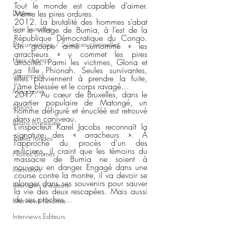
Tout le monde est capable d’aimer. 
Même les pires ordures. 
Drame
2012. La brutalité des hommes s’abat 
Livre jeunesse
sur le village de Bumia, à l’est de la 
République Démocratique du Congo. 
Documentaire / Sciences criminelles
Un groupe armé surnommé « les 
arracheurs » y commet les pires 
Hors champ
atrocités. Parmi les victimes, Gloria et 
sa fille Phionah. Seules survivantes, 
Steampunk
elles parviennent à prendre la fuite, 
l’âme blessée et le corps ravagé… 
Magazine
2017. Au cœur de Bruxelles, dans le 
quartier populaire de Matongé, un 
Salons
homme défiguré et énucléé est retrouvé 
dans un caniveau. 
Bilans livresques
L’inspecteur Karel Jacobs reconnaît la 
signature des « arracheurs ». À 
Tables rondes
l’approche du procès d’un des 
miliciens, il craint que les témoins du 
Noires Brumes
massacre de Bumia ne soient à 
nouveau en danger. Engagé dans une 
Interviews
course contre la montre, il va devoir se 
plonger dans ses souvenirs pour sauver 
Interviews d'auteurs
la vie des deux rescapées. Mais aussi 
de ses proches… 
Interviews libraires
Interviews Editeurs