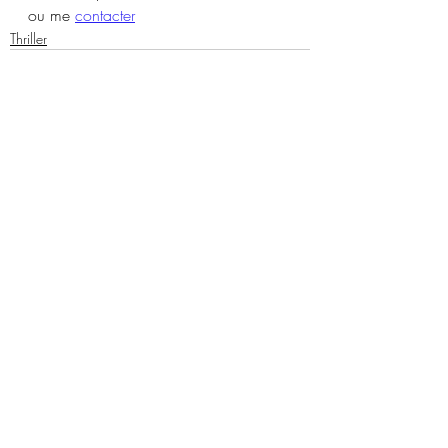
ou me 
contacter
Thriller
Posts similaires
Voir tout