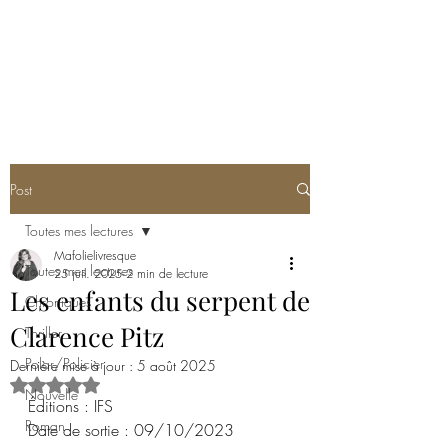
MA FOLIE LIVRESQUE
Post
Toutes mes lectures
Mafolielivresque
Toutes mes lectures
25 juil. 2025
2 min de lecture
Les enfants du serpent de
Chroniques
Clarence Pitz
Thriller
Polar/Policier
Dernière mise à jour :
5 août 2025
Noté NaN étoiles sur 5.
Nouvelle
Éditions : IFS
Roman
Date de sortie : 09/10/2023