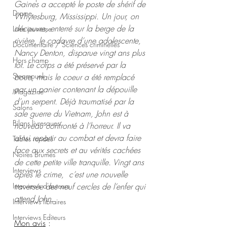
Gaines a accepté le poste de shérif de 
Drame
Whytesburg, Mississippi. Un jour, on 
découvre, enterré sur la berge de la 
Livre jeunesse
rivière, le cadavre d’une adolescente, 
Documentaire / Sciences criminelles
Nancy Denton, disparue vingt ans plus 
Hors champ
tôt. Le corps a été préservé par la 
Steampunk
boue, mais le coeur a été remplacé 
par un panier contenant la dépouille 
Magazine
d’un serpent. Déjà traumatisé par la 
Salons
sale guerre du Vietnam, John est à 
Bilans livresques
nouveau confronté à l’horreur. Il va 
ainsi repartir au combat et devra faire 
Tables rondes
face aux secrets et au vérités cachées 
Noires Brumes
de cette petite ville tranquille. Vingt ans 
Interviews
après le crime,  c’est une nouvelle 
Interviews d'auteurs
traversée des neuf cercles de l’enfer qui 
attend John.
Interviews libraires
Interviews Editeurs
Mon avis
 :