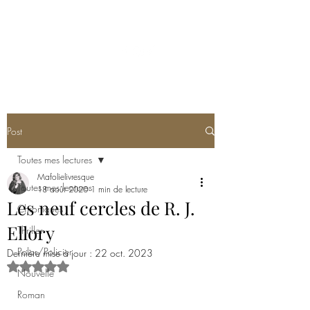
MA FOLIE LIVRESQUE
Post
Toutes mes lectures
Mafolielivresque
Toutes mes lectures
18 août 2020
1 min de lecture
Les neuf cercles de R. J.
Chroniques
Ellory
Thriller
Polar/Policier
Dernière mise à jour :
22 oct. 2023
Noté NaN étoiles sur 5.
Nouvelle
Roman