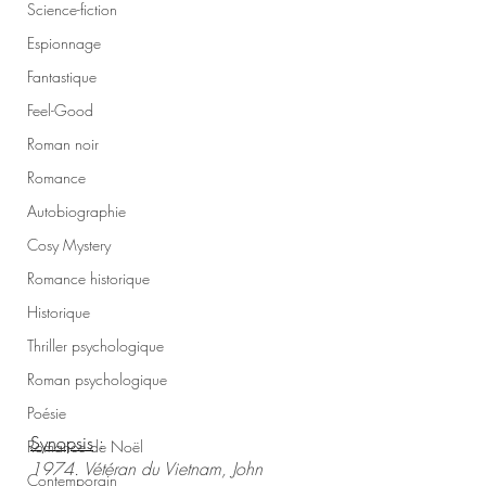
Science-fiction
Espionnage
Fantastique
Feel-Good
Roman noir
Romance
Autobiographie
Cosy Mystery
Romance historique
Historique
Thriller psychologique
Roman psychologique
Poésie
Synopsis
 :
Romance de Noël
1974. Vétéran du Vietnam, John 
Contemporain