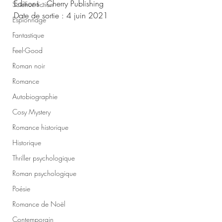
Éditions : Cherry Publishing
Science-fiction
Date de sortie : 4 juin 2021
Espionnage
Fantastique
Feel-Good
Roman noir
Romance
Autobiographie
Cosy Mystery
Romance historique
Historique
Thriller psychologique
Roman psychologique
Poésie
Romance de Noël
Contemporain