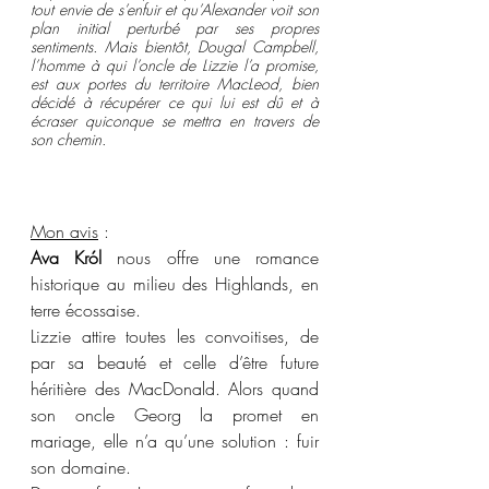
tout envie de s’enfuir et qu’Alexander voit son 
plan initial perturbé par ses propres 
sentiments. Mais bientôt, Dougal Campbell, 
l’homme à qui l’oncle de Lizzie l’a promise, 
est aux portes du territoire MacLeod, bien 
décidé à récupérer ce qui lui est dû et à 
écraser quiconque se mettra en travers de 
son chemin.
Mon avis
 : 
Ava Król
 nous offre une romance 
historique au milieu des Highlands, en 
terre écossaise.
Lizzie attire toutes les convoitises, de 
par sa beauté et celle d’être future 
héritière des MacDonald. Alors quand 
son oncle Georg la promet en 
mariage, elle n’a qu’une solution : fuir 
son domaine.