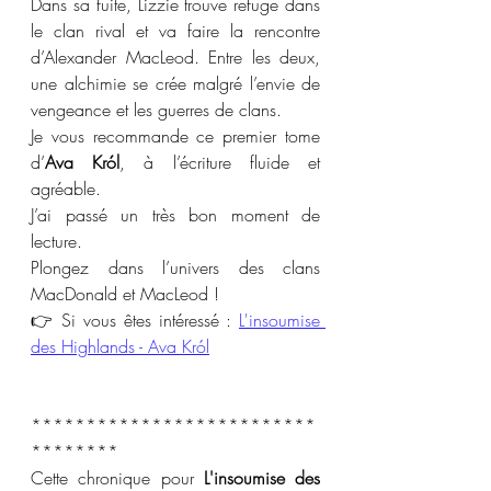
Dans sa fuite, Lizzie trouve refuge dans 
le clan rival et va faire la rencontre 
d’Alexander MacLeod. Entre les deux, 
une alchimie se crée malgré l’envie de 
vengeance et les guerres de clans.
Je vous recommande ce premier tome 
d’
Ava Król
, à l’écriture fluide et 
agréable.
J’ai passé un très bon moment de 
lecture.
Plongez dans l’univers des clans 
MacDonald et MacLeod !
👉 Si vous êtes intéressé : 
L'insoumise 
des Highlands - Ava Król
**************************
********
Cette chronique pour 
L'insoumise des 