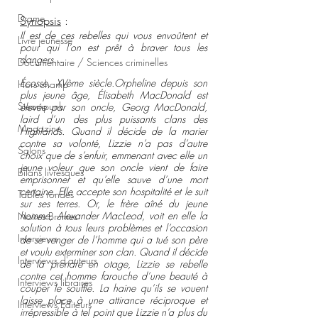
Drame
Synopsis
 : 
Il est de ces rebelles qui vous envoûtent et 
Livre jeunesse
pour qui l’on est prêt à braver tous les 
dangers…
Documentaire / Sciences criminelles
Écosse, XVème siècle.Orpheline depuis son 
Hors champ
plus jeune âge, Élisabeth MacDonald est 
Steampunk
élevée par son oncle, Georg MacDonald, 
laird d’un des plus puissants clans des 
Magazine
Highlands. Quand il décide de la marier 
contre sa volonté, Lizzie n’a pas d’autre 
Salons
choix que de s’enfuir, emmenant avec elle un 
jeune voleur que son oncle vient de faire 
Bilans livresques
emprisonner et qu’elle sauve d’une mort 
certaine. Elle accepte son hospitalité et le suit 
Tables rondes
sur ses terres. Or, le frère aîné du jeune 
homme, Alexander MacLeod, voit en elle la 
Noires Brumes
solution à tous leurs problèmes et l’occasion 
Interviews
de se venger de l’homme qui a tué son père 
et voulu exterminer son clan. Quand il décide 
Interviews d'auteurs
de la prendre en otage, Lizzie se rebelle 
contre cet homme farouche d’une beauté à 
Interviews libraires
couper le souffle. La haine qu’ils se vouent 
laisse place à une attirance réciproque et 
Interviews Editeurs
irrépressible à tel point que Lizzie n’a plus du 