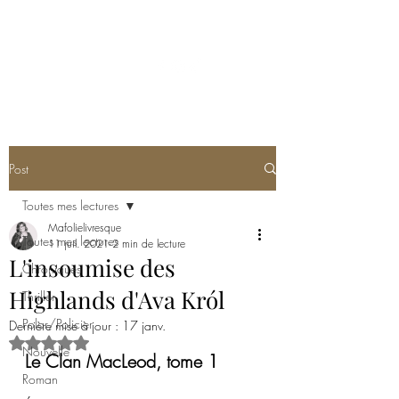
MA FOLIE LIVRESQUE
Post
Toutes mes lectures
Mafolielivresque
Toutes mes lectures
11 juil. 2021
2 min de lecture
L'insoumise des
Chroniques
Highlands d'Ava Król
Thriller
Polar/Policier
Dernière mise à jour :
17 janv.
Noté NaN étoiles sur 5.
Nouvelle
Le Clan MacLeod, tome 1
Roman