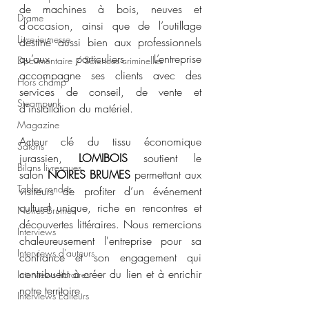
de machines à bois, neuves et 
Drame
d’occasion, ainsi que de l’outillage 
Livre jeunesse
destiné aussi bien aux professionnels 
qu’aux particuliers. L’entreprise 
Documentaire / Sciences criminelles
accompagne ses clients avec des 
Hors champ
services de conseil, de vente et 
Steampunk
d’installation du matériel.
Magazine
Acteur clé du tissu économique 
Salons
jurassien, 
LOMIBOIS
 soutient le 
Bilans livresques
salon 
NOIRES BRUMES
 permettant aux 
Tables rondes
visiteurs de profiter d’un événement 
culturel unique, riche en rencontres et 
Noires Brumes
découvertes littéraires. Nous remercions 
Interviews
chaleureusement l'entreprise pour sa 
Interviews d'auteurs
confiance et son engagement qui 
contribuent à créer du lien et à enrichir 
Interviews libraires
notre territoire.
Interviews Editeurs