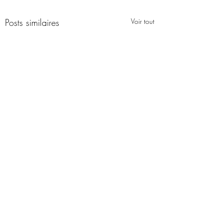
Posts similaires
Voir tout
Commentaires
0.0/5 (0)