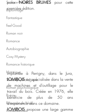
polar 
NOIRES BRUMES
 pour cette 
Science-fiction
première édition.
Espionnage
Fantastique
Feel-Good
Roman noir
Romance
Autobiographie
Cosy Mystery
Romance historique
Historique
Implantée à Perrigny, dans le Jura, 
LOMIBOIS
 est spécialisée dans la vente 
Thriller psychologique
de machines et d’outillage pour le 
Roman psychologique
travail du bois. Créée en 1976, elle 
Poésie
bénéficie de plus de 50 ans 
Romance de Noël
d’expérience dans ce domaine.
LOMIBOIS
 propose une large gamme 
Contemporain