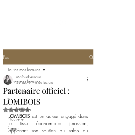
MA FOLIE LIVRESQUE
Post
Toutes mes lectures
Mafolielivresque
Toutes mes lectures
29 avr.
1 min de lecture
Partenaire officiel :
Chroniques
LOMIBOIS
Thriller
Polar/Policier
Noté NaN étoiles sur 5.
LOMIBOIS
 est un acteur engagé dans 
Nouvelle
le tissu économique jurassien, 
Roman
apportant son soutien au salon du 