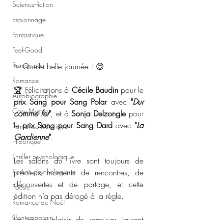
Science-fiction
Espionnage
Fantastique
Feel-Good
Roman noir
✨ Quelle belle journée ! 😊
Romance
🏆 Félicitations à 
Cécile Baudin
 pour le 
Autobiographie
prix Sang pour Sang Polar
 avec 
"
Dur 
Cosy Mystery
comme fer
"
, et à 
Sonja Delzongle
 pour 
le 
prix Sang pour Sang Dard
 avec 
"
La 
Romance historique
Gardienne
"
.
Historique
Thriller psychologique
Les salons du livre sont toujours de 
précieux moments de rencontres, de 
Roman psychologique
découvertes et de partage, et cette 
Poésie
édition n’a pas dérogé à la règle.
Romance de Noël
Contemporain
J’ai eu le plaisir de retrouver Laurent 