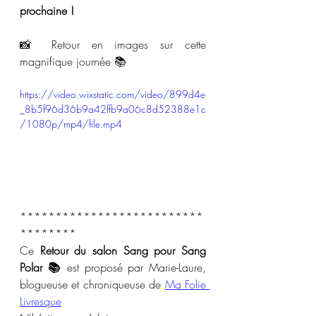
prochaine !
📸 Retour en images sur cette 
magnifique journée 📚
https://video.wixstatic.com/video/899d4e
_8b5f96d36b9a42ffb9a06c8d52388e1c
/1080p/mp4/file.mp4
**************************
********
Ce 
Retour du salon Sang pour Sang 
Polar
 📚
 est proposé par Marie-Laure, 
blogueuse et chroniqueuse de 
Ma Folie 
Livresque