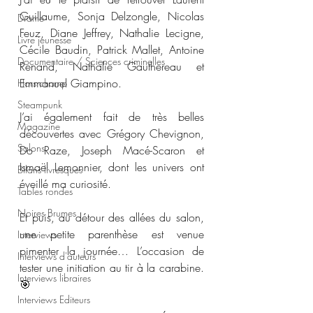
Guillaume, Sonja Delzongle, Nicolas 
Drame
Feuz, Diane Jeffrey, Nathalie Lecigne, 
Livre jeunesse
Cécile Baudin, Patrick Mallet, Antoine 
Documentaire / Sciences criminelles
Renand, Nathalie Gauthereau et 
Emmanuel Giampino.
Hors champ
Steampunk
J’ai également fait de très belles 
Magazine
découvertes avec Grégory Chevignon, 
Salons
Do Raze, Joseph Macé-Scaron et 
Ismaël Lemonnier, dont les univers ont 
Bilans livresques
éveillé ma curiosité.
Tables rondes
Noires Brumes
Et puis, au détour des allées du salon, 
une petite parenthèse est venue 
Interviews
pimenter la journée… L’occasion de 
Interviews d'auteurs
tester une initiation au tir à la carabine. 
Interviews libraires
🎯 
Interviews Editeurs