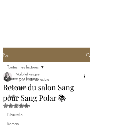
MA FOLIE LIVRESQUE
Post
Toutes mes lectures
Mafolielivresque
Toutes mes lectures
7 juin
1 min de lecture
Retour du salon Sang
Chroniques
pour Sang Polar 📚
Thriller
Polar/Policier
Noté NaN étoiles sur 5.
Nouvelle
Roman