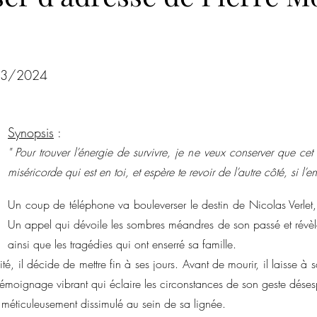
ur 5.
Roman psychologique
Poésie
Romance de Noël
Co
/03/2024
ences criminelles
Hors champ
Steampunk
Magazine
Synopsis
 :
Noires Brumes
" Pour trouver l’énergie de survivre, je ne veux conserver que cet
miséricorde qui est en toi, et espère te revoir de l’autre côté, si l’en
Un coup de téléphone va bouleverser le destin de Nicolas Verlet, 
Un appel qui dévoile les sombres méandres de son passé et révèle
ainsi que les tragédies qui ont enserré sa famille.
é, il décide de mettre fin à ses jours. Avant de mourir, il laisse à 
témoignage vibrant qui éclaire les circonstances de son geste désespé
, méticuleusement dissimulé au sein de sa lignée.