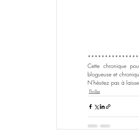
***************
Cette chronique po
blogueuse et chroniq
N'hésitez pas à laiss
Thriller