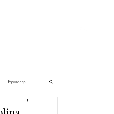
Espionnage
ance historique
olina