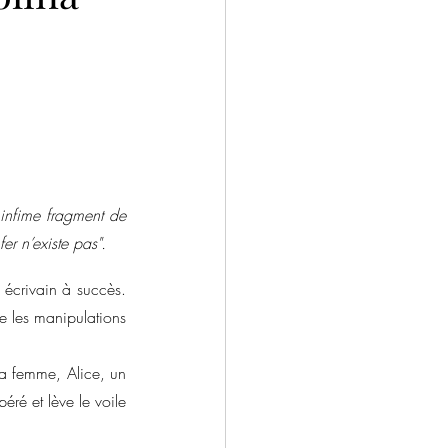
ntemporain
Drame
Salons
 infime fragment de 
fer n’existe pas".
écrivain à succès. 
 les manipulations 
sa femme, Alice, un 
ré et lève le voile 