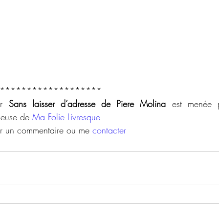
*******************
ur 
Sans laisser d’adresse de Piere Molina
 est menée p
ueuse de 
Ma Folie Livresque
er un commentaire ou me 
contacter