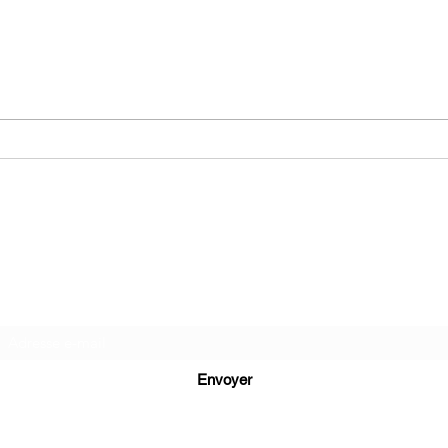
La bête en cage de Nicolas
Manh
Leclerc
Chri
Ma folie livresque
Formulaire d'abonnement
Envoyer