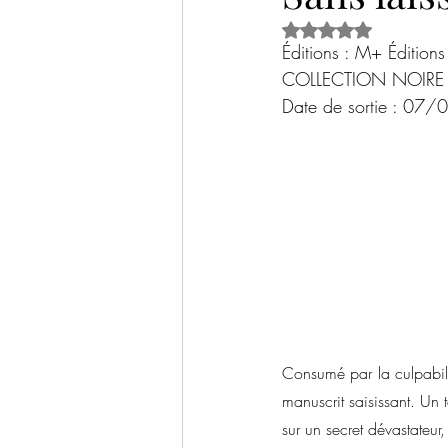
Noté NaN étoiles s
Historique
Thriller psychologique
Éditions : M+ Éditions
COLLECTION NOIRE
Date de sortie : 07
Livre jeunesse
Documentaire / Sci
Bilans livresques
Tables rondes
Consumé par la culpabilit
manuscrit saisissant. Un 
sur un secret dévastateur