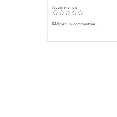
Ajouter une note
Rémanence de Séverine
Rédigez un commentaire...
Mazières