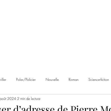
 Brumes
Avis
À propos
Contact
riller
Polar/Policier
Nouvelle
Roman
Science-fiction
août 2024
2 min de lecture
an noir
Romance
Autobiographie
Cosy Mystery
Rom
ser d’adresse de Pierre M