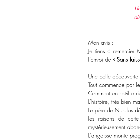
Un
où 
Mon avis
 : 
Je tiens à remercier 
l’envoi de 
« Sans lais
Une belle découverte.
Tout commence par le 
Comment en est-il arri
L’histoire, très bien 
Le père de Nicolas dé
les raisons de cett
mystérieusement aban
L'angoisse monte progr