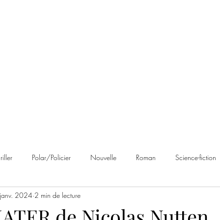
 Brumes
Avis
À propos
Contact
riller
Polar/Policier
Nouvelle
Roman
Science-fiction
janv. 2024
2 min de lecture
an noir
Romance
Autobiographie
Cosy Mystery
Rom
TER de Nicolas Nutten