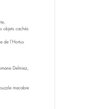
te.
es objets cachés 
e de l’Hortus 
Romane Delmiez, 
n puzzle macabre 
.