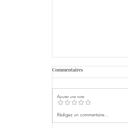
Commentaires
Ajouter une note
Rémanence de Séverine
Rédigez un commentaire...
Mazières