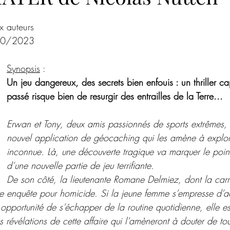
ur 5.
Roman psychologique
Poésie
Romance de Noël
Co
x auteurs
/10/2023
ences criminelles
Hors champ
Steampunk
Magazine
Synopsis
 :
Un jeu dangereux, des secrets bien enfouis : un thriller ca
passé risque bien de resurgir des entrailles de la Terre...
Noires Brumes
Erwan et Tony, deux amis passionnés de sports extrêmes, t
nouvel application de géocaching qui les amène à explor
inconnue. Là, une découverte tragique va marquer le poin
d’une nouvelle partie de jeu terrifiante.
De son côté, la lieutenante Romane Delmiez, dont la carri
le enquête pour homicide. Si la jeune femme s’empresse d’a
opportunité de s’échapper de la routine quotidienne, elle est
s révélations de cette affaire qui l’amèneront à douter de t