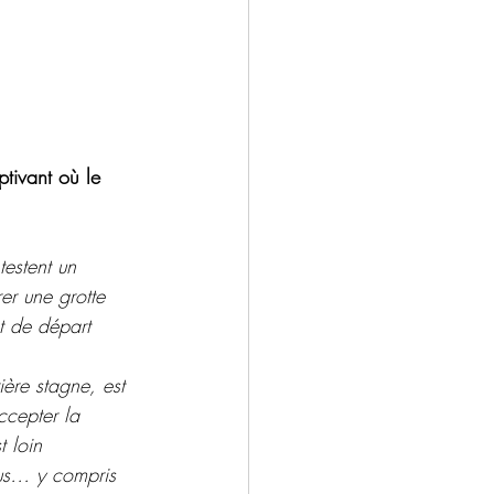
ntemporain
Drame
Salons
ptivant où le 
estent un 
er une grotte 
t de départ 
ère stagne, est 
ccepter la 
 loin 
ous… y compris 