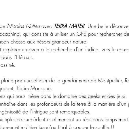
 de 
Nicolas Nutten
 avec 
TERRA MATER
. Une belle découver
ocaching, qui consiste à utiliser un GPS pour rechercher d
façon chasse aux trésors grandeur nature.
 explorer un aven à la recherche d’un indice, vers le causs
 dans l’Hérault.
sassiné.
place par une officier de la gendarmerie de Montpellier, 
djudant, Karim Mansouri.
tions qui nous mène dans le domaine des geeks et des jeux.
entraîne dans les profondeurs de la terre à la manière d’u
ingéniosité de l’intrigue sont remarquables.
ltiples se succèdent et alimentent un récit sans temps mort
igueur et maîtrise jusqu’au final à couper le souffle !!