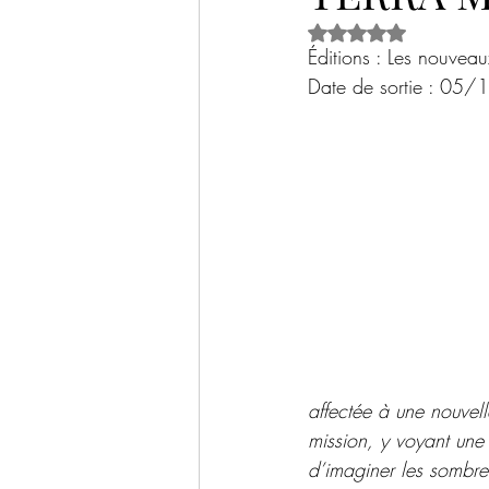
Noté NaN étoiles s
Historique
Thriller psychologique
Éditions : Les nouveau
Date de sortie : 05
Livre jeunesse
Documentaire / Sci
Bilans livresques
Tables rondes
affectée à une nouvel
mission, y voyant une 
d’imaginer les sombre