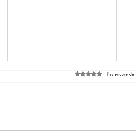
Noté 0 étoile sur 5.
Pas encore de 
La bête en cage de Nicolas
Manh
Leclerc
Chri