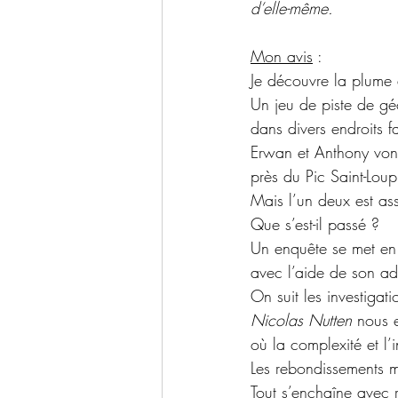
d’elle-même.
Mon avis
 :
Je découvre la plume
Un jeu de piste de gé
dans divers endroits 
Erwan et Anthony vont
près du Pic Saint-Loup
Mais l’un deux est as
Que s’est-il passé ?
Un enquête se met en 
avec l’aide de son a
On suit les investiga
Nicolas Nutten
 nous 
où la complexité et l’
Les rebondissements mu
Tout s’enchaîne avec r