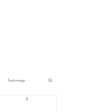
Espionnage
ance historique