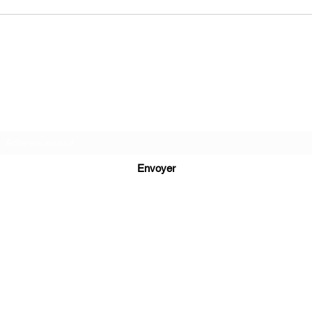
Ma folie livresque
Formulaire d'abonnement
Envoyer
mls_39@orange.fr
©2020/2026 par Ma folie livresque. Créé avec Wix.com