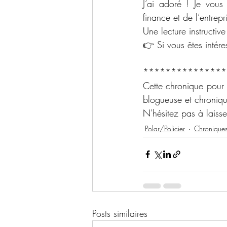
J’ai adoré ! Je vous
finance et de l’entrepr
Une lecture instructiv
👉 Si vous êtes intéres
***************
Cette chronique pour
blogueuse et chroniq
N'hésitez pas à laiss
Polar/Policier
Chronique
Posts similaires