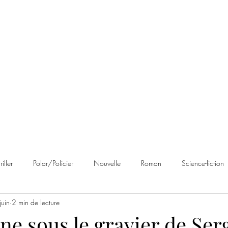
 Brumes
Avis
À propos
Contact
riller
Polar/Policier
Nouvelle
Roman
Science-fiction
juin
2 min de lecture
an noir
Romance
Autobiographie
Cosy Mystery
Rom
ne sous le gravier de Ser