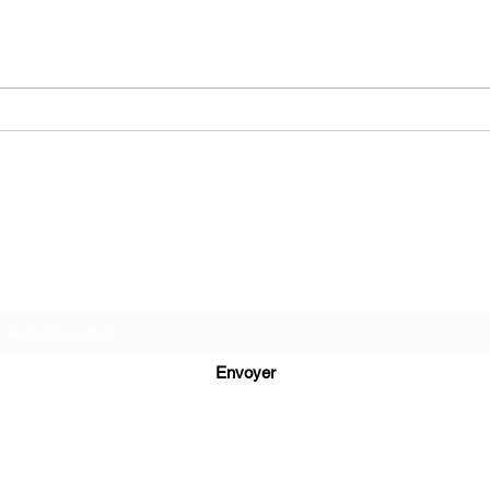
La loi des oubliés d’Éric
Les 
Dupuis
de J
Ma folie livresque
Formulaire d'abonnement
Envoyer