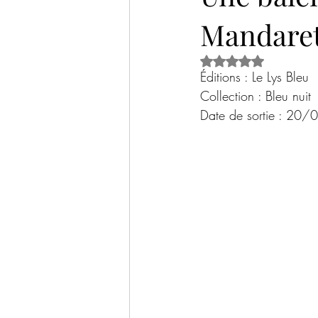
Mandare
Historique
Thriller psychologique
Noté NaN étoiles s
Éditions : Le Lys Bleu 
Livre jeunesse
Documentaire / Sci
Collection : Bleu nuit
Date de sortie : 20
Bilans livresques
Tables rondes