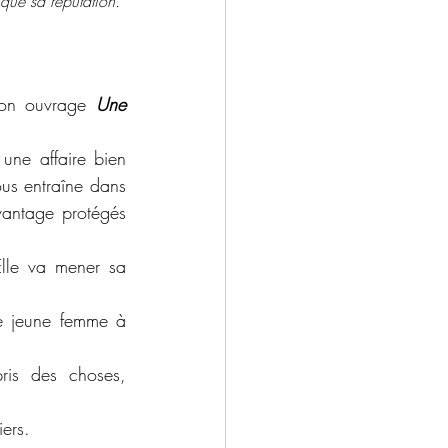
que sa réputation.
son ouvrage 
Une 
une affaire bien 
us entraîne dans 
antage protégés 
lle va mener sa 
e jeune femme à 
ris des choses, 
ers.  