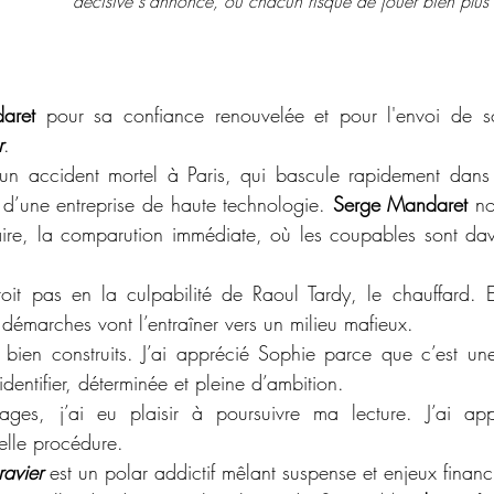
décisive s'annonce, où chacun risque de jouer bien plus 
aret
 pour sa confiance renouvelée et pour l'envoi de 
r
. 
 un accident mortel à Paris, qui bascule rapidement dans 
d’une entreprise de haute technologie. 
Serge Mandaret
 no
aire, la comparution immédiate, où les coupables sont dav
oit pas en la culpabilité de Raoul Tardy, le chauffard. E
démarches vont l’entraîner vers un milieu mafieux.
 bien construits. J’ai apprécié Sophie parce que c’est un
identifier, déterminée et pleine d’ambition. 
ges, j’ai eu plaisir à poursuivre ma lecture. J’ai app
lle procédure. 
ravier
 est un polar addictif mêlant suspense et enjeux financi