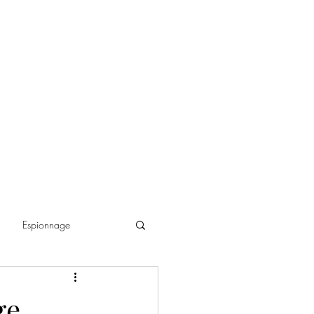
Espionnage
ance historique
ge