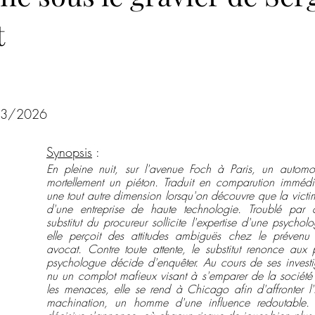
t
Roman psychologique
Poésie
Romance de Noël
Co
ur 5.
ences criminelles
Hors champ
Steampunk
Magazine
/03/2026
Noires Brumes
Synopsis
 :
En pleine nuit, sur l'avenue Foch à Paris, un automobi
mortellement un piéton. Traduit en comparution immédiat
une tout autre dimension lorsqu'on découvre que la victime
d'une entreprise de haute technologie. Troublé par cet
substitut du procureur sollicite l'expertise d'une psychol
elle perçoit des attitudes ambiguës chez le préven
avocat. Contre toute attente, le substitut renonce aux p
psychologue décide d'enquêter. Au cours de ses investig
nu un complot mafieux visant à s'emparer de la société 
les menaces, elle se rend à Chicago afin d'affronter l'in
machination, un homme d'une influence redoutable. U