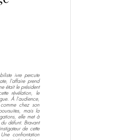
ntemporain
Drame
Salons
liste ivre percute 
e, l'affaire prend 
 était le président 
te révélation, le 
ogue. À l'audience, 
u comme chez son 
oursuites, mais la 
ations, elle met à 
du défunt. Bravant 
stigateur de cette 
ne confrontation 