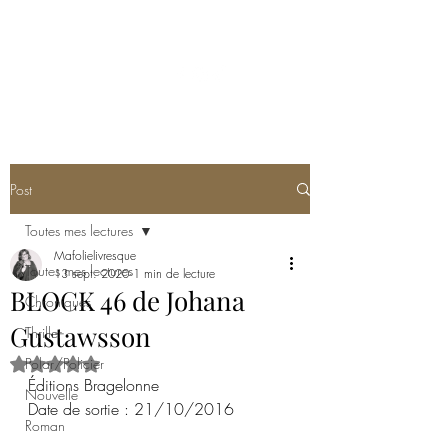
MA FOLIE LIVRESQUE
Post
Toutes mes lectures
Mafolielivresque
Toutes mes lectures
13 sept. 2020
1 min de lecture
BLOCK 46 de Johana
Chroniques
Gustawsson
Thriller
Polar/Policier
Noté NaN étoiles sur 5.
Éditions Bragelonne
Nouvelle
Date de sortie : 21/10/2016
Roman