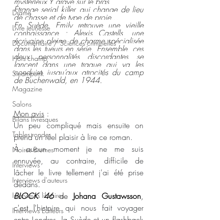
mystérieux Y gravé sur le bras.
Étrange serial killer, qui change de lieu 
Drame
de chasse et de type de proie...
En Suède, Emily retrouve une vieille 
Livre jeunesse
connaissance : Alexis Castells, une 
écrivaine pleine de charme spécialisée 
Documentaire / Sciences criminelles
dans les tueurs en série. Ensemble, ces 
deux personnalités discordantes se 
Hors champ
lancent dans une traque qui va les 
conduire jusqu’aux atrocités du camp 
Steampunk
de Buchenwald, en 1944.
Magazine
Salons
Mon avis
 :
Bilans livresques
Un peu compliqué mais ensuite on 
Tables rondes
prend un réel plaisir à lire ce roman. 
À aucun moment je ne me suis 
Noires Brumes
ennuyée, au contraire, difficile de 
Interviews
lâcher le livre tellement j'ai été prise 
Interviews d'auteurs
dedans. 
Interviews libraires
BLOCK 46 
de 
Johana Gustawsson
, 
c'est l'
histoire qui nous fait voyager 
Interviews Editeurs
entre Londres, la Suède et un flashback 