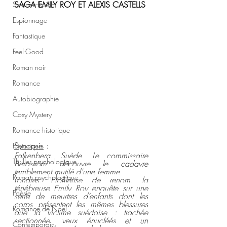
SAGA EMILY ROY ET ALEXIS CASTELLS
Science-fiction
Espionnage
Fantastique
Feel-Good
Roman noir
Romance
Autobiographie
Cosy Mystery
Romance historique
Synopsis
 :
Historique
Falkenberg, Suède. Le commissaire 
Thriller psychologique
Bergström découvre le cadavre 
terriblement mutilé d’une femme.
Roman psychologique
Londres. Profileuse de renom, la 
ténébreuse Emily Roy enquête sur une 
Poésie
série de meurtres d’enfants dont les 
corps présentent les mêmes blessures 
Romance de Noël
que la victime suédoise : trachée 
sectionnée, yeux énucléés et un 
Contemporain