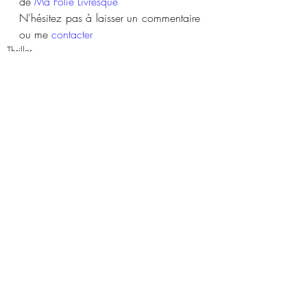
de 
Ma Folie Livresque
N'hésitez pas à laisser un commentaire 
ou me 
contacter
Thriller
Posts similaires
Voir tout