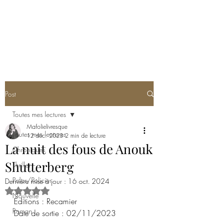
MA FOLIE LIVRESQUE
Post
Toutes mes lectures
Mafolielivresque
Toutes mes lectures
12 déc. 2023
2 min de lecture
La nuit des fous de Anouk
Chroniques
Shutterberg
Thriller
Polar/Policier
Dernière mise à jour :
16 oct. 2024
Noté NaN étoiles sur 5.
Nouvelle
Éditions : Recamier
Roman
Date de sortie : 02/11/2023