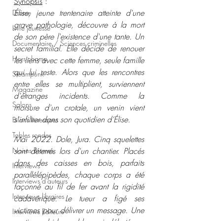
Synopsis
 :
Élise, jeune trentenaire atteinte d'une 
Drame
grave pathologie, découvre à la mort 
Livre jeunesse
de son père l'existence d'une tante. Un 
Documentaire / Sciences criminelles
secret familial. Elle décide de renouer 
Hors champ
les liens avec cette femme, seule famille 
qui lui reste. Alors que les rencontres 
Steampunk
entre elles se multiplient, surviennent 
Magazine
d'étranges incidents. Comme la 
Salons
morsure d'un crotale, un venin vient 
s'infiltrer dans son quotidien d’Élise.
Bilans livresques
Tables rondes
Mai 2022. Dole, Jura. Cinq squelettes 
Noires Brumes
sont déterrés lors d'un chantier. Placés 
dans des caisses en bois, parfaits 
Interviews
parallélépipèdes, chaque corps a été 
Interviews d'auteurs
façonné au fil de fer avant la rigidité 
Interviews libraires
cadavérique. Le tueur a figé ses 
victimes pour délivrer un message. Une 
Interviews Editeurs