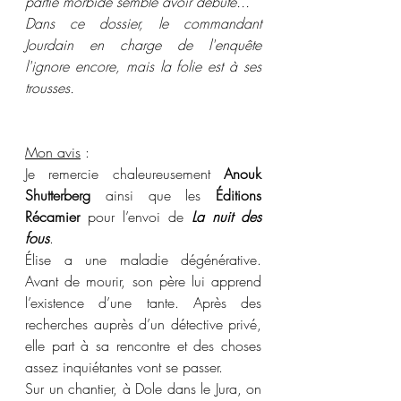
partie morbide semble avoir débuté...
Dans ce dossier, le commandant 
Jourdain en charge de l'enquête 
l'ignore encore, mais la folie est à ses 
trousses.
Mon avis
 :
Je remercie chaleureusement 
Anouk 
Shutterberg
 ainsi que les 
Éditions 
Récamier
 pour l’envoi de 
La nuit des 
fous
.
Élise a une maladie dégénérative. 
Avant de mourir, son père lui apprend 
l’existence d’une tante. Après des 
recherches auprès d’un détective privé, 
elle part à sa rencontre et des choses 
assez inquiétantes vont se passer.
Sur un chantier, à Dole dans le Jura, on 