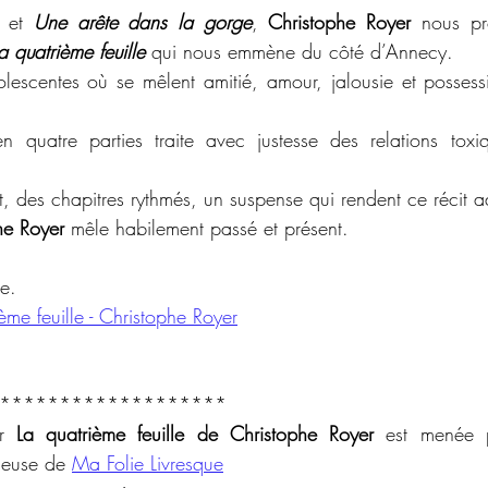
 et 
Une arête dans la gorge
, 
Christophe Royer
 nous pro
a quatrième feuille
 qui nous emmène du côté d’Annecy.
olescentes où se mêlent amitié, amour, jalousie et possessi
 en quatre parties traite avec justesse des relations toxi
, des chapitres rythmés, un suspense qui rendent ce récit ad
he Royer
 mêle habilement passé et présent.
e. 
ème feuille - Christophe Royer
*******************
r 
La quatrième feuille de Christophe Royer
 est menée p
ueuse de 
Ma Folie Livresque