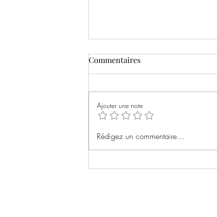
Commentaires
Ajouter une note
🎙️ CHRISTOPHE ROYER : L’
Rédigez un commentaire...
INTERVIEW !