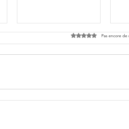
Noté 0 étoile sur 5.
Pas encore de 
Néréides de Christophe Royer
Une 
Chri
Ma folie livresque