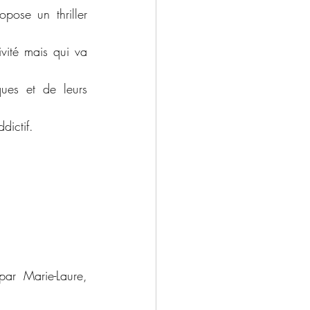
pose un thriller 
vité mais qui va 
ques et de leurs 
dictif. 
ar Marie-Laure, 