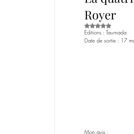
Royer
Historique
Thriller psychologique
Noté NaN étoiles s
Editions : Taurnada
Livre jeunesse
Documentaire / Sci
Date de sortie : 17 
Bilans livresques
Tables rondes
Mon avis
 :