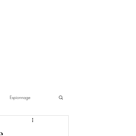
Espionnage
ance historique
e