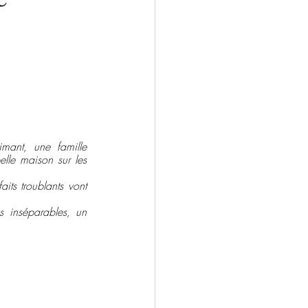
ntemporain
Drame
Salons
mant, une famille 
lle maison sur les 
its troublants vont 
 inséparables, un 