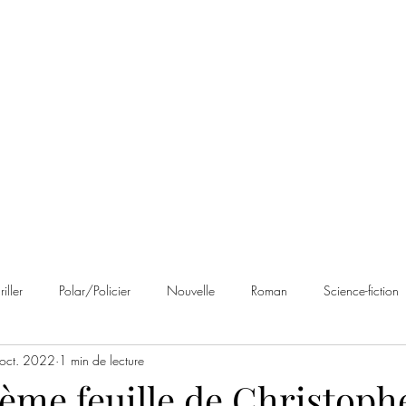
 Brumes
Avis
À propos
Contact
riller
Polar/Policier
Nouvelle
Roman
Science-fiction
oct. 2022
1 min de lecture
an noir
Romance
Autobiographie
Cosy Mystery
Rom
ème feuille de Christoph