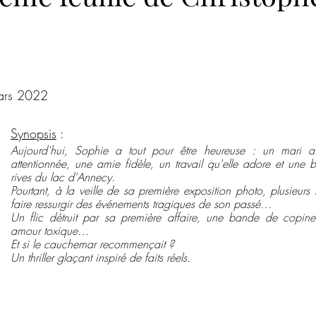
Roman psychologique
Poésie
Romance de Noël
Co
ur 5.
ences criminelles
Hors champ
Steampunk
Magazine
mars 2022
Synopsis
 :
Noires Brumes
Aujourd'hui, Sophie a tout pour être heureuse : un mari ai
attentionnée, une amie fidèle, un travail qu'elle adore et une be
rives du lac d'Annecy.
Pourtant, à la veille de sa première exposition photo, plusieurs fa
faire ressurgir des événements tragiques de son passé…
Un flic détruit par sa première affaire, une bande de copines
amour toxique…
Et si le cauchemar recommençait ?
Un thriller glaçant inspiré de faits réels.