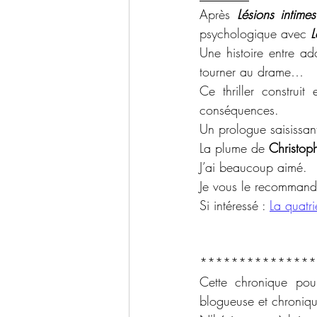
Après 
Lésions intimes
psychologique avec 
L
Une histoire entre ad
tourner au drame…
Ce thriller construit
conséquences.
Un prologue saisissant
La plume de 
Christop
J’ai beaucoup aimé.
Je vous le recommand
Si intéressé : 
La quatri
***************
Cette chronique pou
blogueuse et chroniq