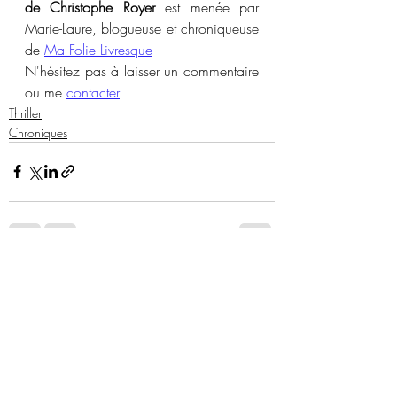
de Christophe Royer
 est menée par 
Marie-Laure, blogueuse et chroniqueuse 
de 
Ma Folie Livresque
N'hésitez pas à laisser un commentaire 
ou me 
contacter
Thriller
Chroniques
Posts similaires
Voir tout