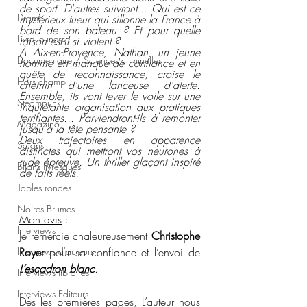
de sport. D'autres suivront... Qui est ce 
Drame
mystérieux tueur qui sillonne la France à 
bord de son bateau ? Et pour quelle 
Livre jeunesse
raison est-il si violent ? 
À Aix-en-Provence, Nathan, un jeune 
Documentaire / Sciences criminelles
homme en manque de confiance et en 
quête de reconnaissance, croise le 
Hors champ
chemin d'une lanceuse d'alerte. 
Ensemble, ils vont lever le voile sur une 
Steampunk
inquiétante organisation aux pratiques 
terrifiantes... Parviendront-ils à remonter 
Magazine
jusqu'à la tête pensante ? 
Deux trajectoires en apparence 
Salons
distinctes qui mettront vos neurones à 
rude épreuve. Un thriller glaçant inspiré 
Bilans livresques
de faits réels.
Tables rondes
Noires Brumes
Mon avis
 :
Interviews
Je remercie chaleureusement 
Christophe 
Royer
 pour sa confiance et l’envoi de 
Interviews d'auteurs
L’escadron blanc
. 
Interviews libraires
Interviews Editeurs
Dès les premières pages, L’auteur nous 