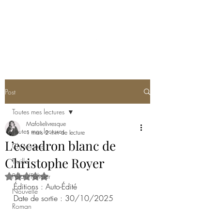
MA FOLIE LIVRESQUE
Post
Toutes mes lectures
Mafolielivresque
Toutes mes lectures
1 mars
2 min de lecture
L’escadron blanc de
Chroniques
Christophe Royer
Thriller
Polar/Policier
Noté NaN étoiles sur 5.
Éditions : Auto-Édité
Nouvelle
Date de sortie : 30/10/2025
Roman