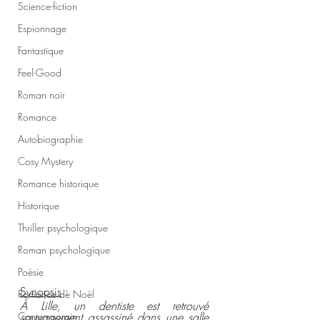
Science-fiction
Espionnage
Fantastique
Feel-Good
Roman noir
Romance
Autobiographie
Cosy Mystery
Romance historique
Historique
Thriller psychologique
Roman psychologique
Poésie
Synopsis
 : 
Romance de Noël
À Lille, un dentiste est retrouvé 
sauvagement assassiné dans une salle 
Contemporain