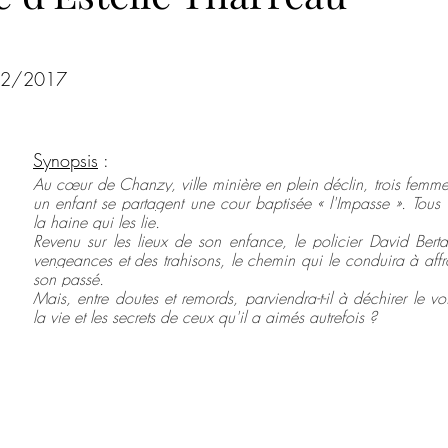
ur 5.
Roman psychologique
Poésie
Romance de Noël
Co
/02/2017
ences criminelles
Hors champ
Steampunk
Magazine
Synopsis
 :
Au cœur de Chanzy, ville minière en plein déclin, trois femm
Noires Brumes
un enfant se partagent une cour baptisée « l'Impasse ». Tous n
la haine qui les lie.
Revenu sur les lieux de son enfance, le policier David Bertal 
vengeances et des trahisons, le chemin qui le conduira à affro
son passé.
Mais, entre doutes et remords, parviendra-t-il à déchirer le voi
la vie et les secrets de ceux qu'il a aimés autrefois ?