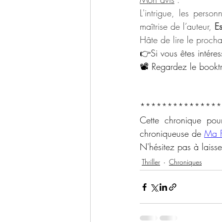
L'intrigue, les perso
maîtrise de l’auteur, 
Es
Hâte de lire le procha
👉Si vous êtes intéres
📽️ Regardez le booktra
***************
Cette chronique pou
chroniqueuse de 
Ma F
N'hésitez pas à laiss
Thriller
Chroniques