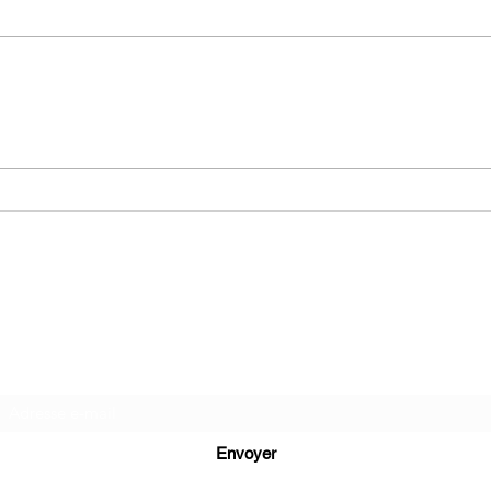
🎙️ ESTELLE THARREAU :
De l
d'Es
L’INTERVIEW !
Ma folie livresque
Formulaire d'abonnement
Envoyer