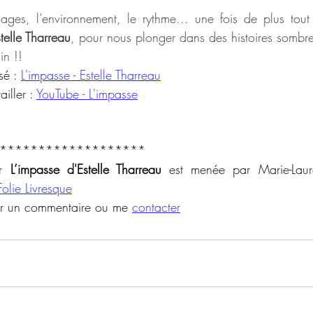
nnages, l’environnement, le rythme... une fois de plus tout 
telle Tharreau
, pour nous plonger dans des histoires sombre
in !!
sé : 
L'impasse - Estelle Tharreau
iller : 
YouTube - L'impasse
*******************
r 
L’impasse d'Estelle Tharreau
 est menée par Marie-Laur
olie Livresque
er un commentaire ou me 
contacter