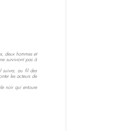
ntemporain
Drame
Salons
es, deux hommes et 
e survivront pas à 
suivra, au fil des 
nter les acteurs de 
le noir qui entoure 