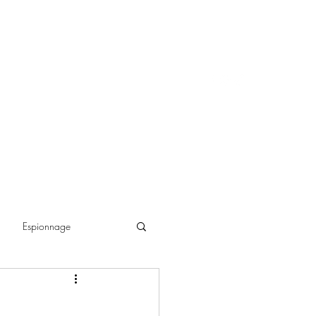
Espionnage
ance historique