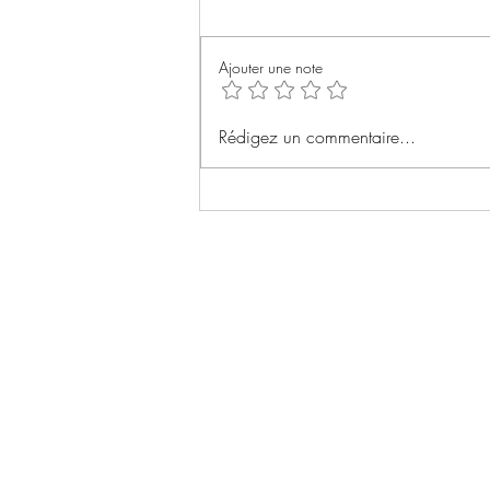
Ajouter une note
L’alpha & l’omega d'Estelle
Rédigez un commentaire...
Tharreau