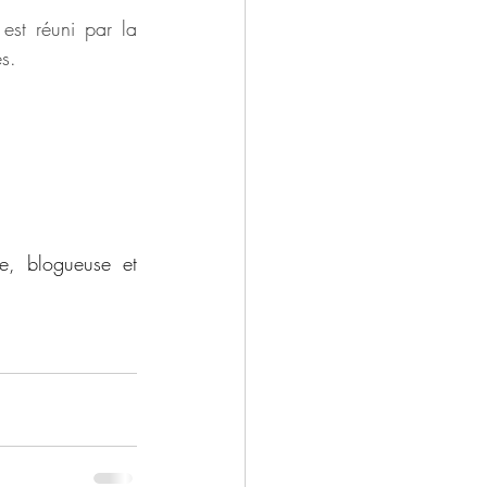
est réuni par la 
s. 
e, blogueuse et 