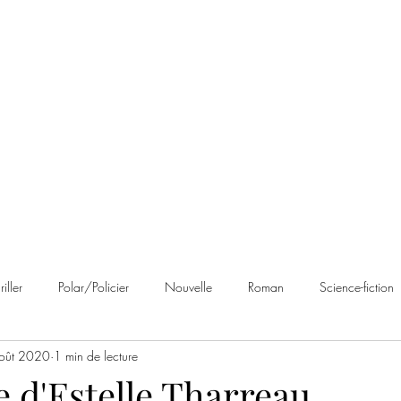
 Brumes
Avis
À propos
Contact
riller
Polar/Policier
Nouvelle
Roman
Science-fiction
oût 2020
1 min de lecture
an noir
Romance
Autobiographie
Cosy Mystery
Rom
 d'Estelle Tharreau