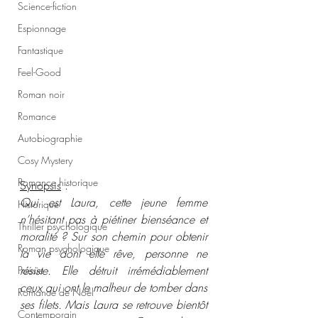
Science-fiction
Espionnage
Fantastique
Feel-Good
Roman noir
Romance
Autobiographie
Cosy Mystery
Romance historique
Synopsis
 : 
Qui est Laura, cette jeune femme 
Historique
n’hésitant pas à piétiner bienséance et 
Thriller psychologique
moralité ? Sur son chemin pour obtenir 
Roman psychologique
la vie dont elle rêve, personne ne 
résiste. Elle détruit irrémédiablement 
Poésie
ceux qui ont le malheur de tomber dans 
Romance de Noël
ses filets. Mais Laura se retrouve bientôt 
Contemporain