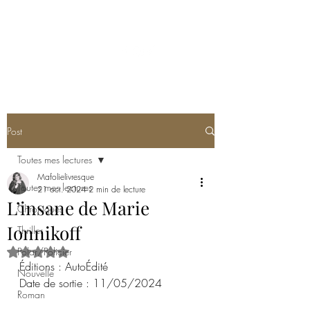
MA FOLIE LIVRESQUE
Post
Toutes mes lectures
Mafolielivresque
Toutes mes lectures
21 oct. 2024
2 min de lecture
L’insane de Marie
Chroniques
Ionnikoff
Thriller
Polar/Policier
Noté NaN étoiles sur 5.
Éditions : AutoÉdité
Nouvelle
Date de sortie : 11/05/2024
Roman