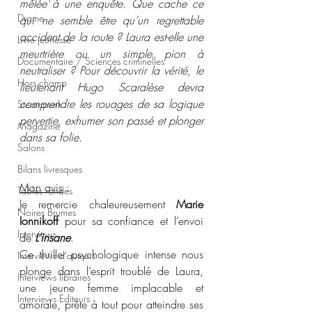
mêlée à une enquête. Que cache ce 
Drame
qui ne semble être qu’un regrettable 
accident de la route ? Laura est-elle une 
Livre jeunesse
meurtrière ou un simple pion à 
Documentaire / Sciences criminelles
neutraliser ? Pour découvrir la vérité, le 
Hors champ
lieutenant Hugo Scaralèse devra 
comprendre les rouages de sa logique 
Steampunk
pervertie, exhumer son passé et plonger 
Magazine
dans sa folie.
Salons
Bilans livresques
Mon avis
 :
Tables rondes
Je remercie chaleureusement 
Marie 
Noires Brumes
Ionnikoff
 pour sa confiance et l’envoi 
Interviews
de 
L’insane
. 
Ce thriller psychologique intense nous 
Interviews d'auteurs
plonge dans l’esprit troublé de Laura, 
Interviews libraires
une jeune femme implacable et 
Interviews Editeurs
amorale, prête à tout pour atteindre ses 