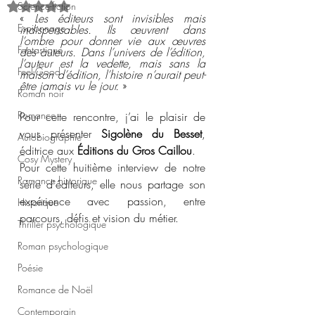
Science-fiction
Noté NaN étoiles sur 5.
« 
Les éditeurs sont invisibles mais 
Espionnage
indispensables. Ils œuvrent dans 
l’ombre pour donner vie aux œuvres 
Fantastique
des auteurs. Dans l’univers de l’édition, 
l’auteur est la vedette, mais sans la 
Feel-Good
maison d’édition, l’histoire n’aurait peut-
être jamais vu le jour.
 »
Roman noir
Romance
Pour cette rencontre, j’ai le plaisir de 
vous présenter 
Sigolène du Besset
, 
Autobiographie
éditrice
 aux 
Éditions du Gros Caillou
.
Cosy Mystery
Pour cette huitième interview de notre 
Romance historique
série d'éditeurs, elle nous partage son 
expérience avec passion, entre 
Historique
parcours, défis et vision du métier.
Thriller psychologique
Roman psychologique
Poésie
Romance de Noël
Contemporain