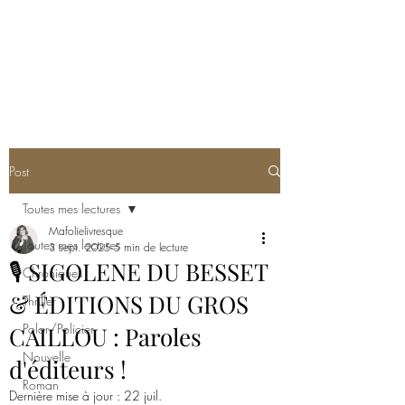
MA FOLIE LIVRESQUE
Post
Toutes mes lectures
Mafolielivresque
Toutes mes lectures
3 sept. 2025
5 min de lecture
🎙️ SIGOLENE DU BESSET
Chroniques
& ÉDITIONS DU GROS
Thriller
Polar/Policier
CAILLOU : Paroles
Nouvelle
d'éditeurs !
Roman
Dernière mise à jour :
22 juil.