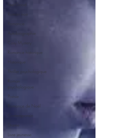
Feel-Good
Roman noir
Romance
Autobiographie
Cosy Mystery
Romance historique
Historique
Thriller psychologique
Roman
psychologique
Poésie
Romance de Noël
Contemporain
Drame
Livre jeunesse