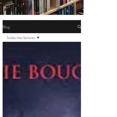
Blog
Toutes mes lectures
Toutes mes lectures
Chroniques
Thriller
Polar/Policier
Nouvelle
Roman
Science-fiction
Espionnage
Fantastique