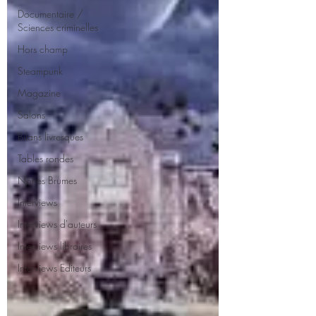
Documentaire /
Sciences criminelles
Hors champ
Steampunk
Magazine
Salons
Bilans livresques
Tables rondes
Noires Brumes
Interviews
Interviews d'auteurs
Interviews libraires
Interviews Editeurs