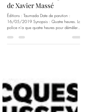
Mafolielivresque
5 juil. 2020
1 min de lecture
L’inconnue de l’équation
de Xavier Massé
Éditions : Taurnada Date de parution :
16/05/2019 Synopsis : Quatre heures. La
police n'a que quatre heures pour démêler
ce qui ne...