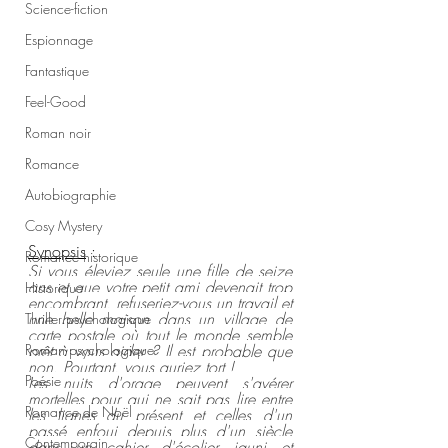
Science-fiction
Espionnage
Fantastique
Feel-Good
Roman noir
Romance
Autobiographie
Cosy Mystery
Synopsis
 :
Romance historique
Si vous éleviez seule une fille de seize 
ans et que votre petit ami devenait trop 
Historique
encombrant, refuseriez-vous un travail et 
une belle maison dans un village de 
Thriller psychologique
carte postale où tout le monde semble 
Roman psychologique
prêt à vous aider ? Il est probable que 
non. Pourtant, vous auriez tort !
Poésie
Les nuits d'orage peuvent s'avérer 
mortelles pour qui ne sait pas lire entre 
Romance de Noël
les lignes du présent et celles d'un 
passé enfoui depuis plus d'un siècle 
Contemporain
dans un cahier d'écolier jauni et 