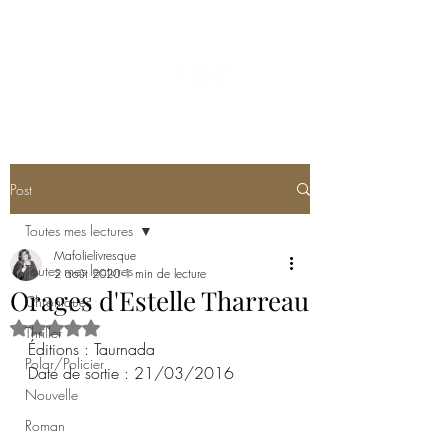
MA FOLIE LIVRESQUE
Post
Toutes mes lectures
Mafolielivresque
Toutes mes lectures
2 août 2020
1 min de lecture
Orages d'Estelle Tharreau
Chroniques
Noté NaN étoiles sur 5.
Thriller
Éditions : Taurnada
Polar/Policier
Date de sortie : 21/03/2016
Nouvelle
Roman