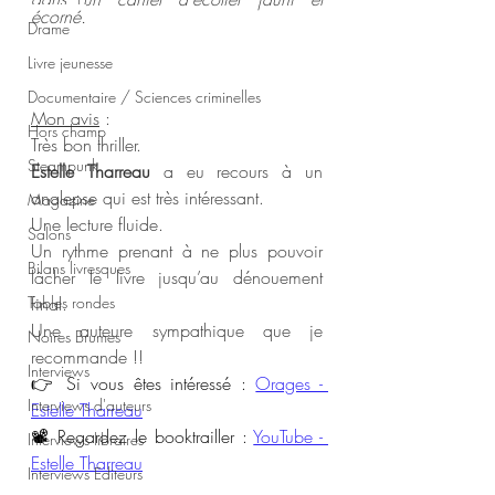
écorné.
Drame
Livre jeunesse
Documentaire / Sciences criminelles
Mon avis
 :
Hors champ
Très bon thriller. 
Steampunk
Estelle Tharreau
 a eu recours à un 
analepse qui est très intéressant. 
Magazine
Une lecture fluide. 
Salons
Un rythme prenant à ne plus pouvoir 
Bilans livresques
lâcher le livre jusqu’au dénouement 
Tables rondes
final. 
Une auteure sympathique que je 
Noires Brumes
recommande !!
Interviews
👉 Si vous êtes intéressé : 
Orages - 
Interviews d'auteurs
Estelle Tharreau
📽️ Regardez le booktrailler : 
YouTube - 
Interviews libraires
Estelle Tharreau
Interviews Editeurs