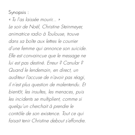
Synopsis :
« Tu l'as laissée mourir... » 
Le soir de Noël, Christine Steinmeyer, 
animatrice radio à Toulouse, trouve 
dans sa boîte aux lettres le courrier 
d’une femme qui annonce son suicide.
Elle est convaincue que le message ne 
lui est pas destiné. Erreur ? Canular ? 
Quand le lendemain, en direct, un 
auditeur l’accuse de n’avoir pas réagi, 
il n’est plus question de malentendu. Et 
bientôt, les insultes, les menaces, puis 
les incidents se multiplient, comme si 
quelqu’un cherchait à prendre le 
contrôle de son existence. Tout ce qui 
faisait tenir Christine debout s’effondre. 
Avant que l’horreur fasse irruption.
Dans les ténèbres qui s’emparent de sa 