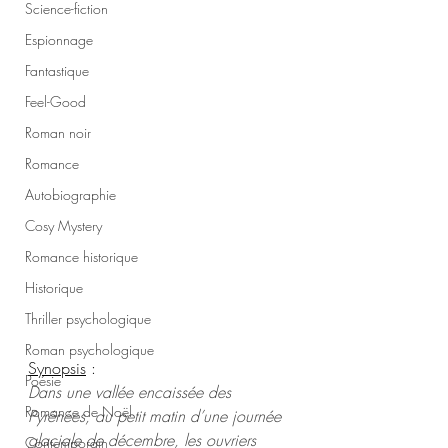
Science-fiction
Espionnage
Fantastique
Feel-Good
Roman noir
Romance
Autobiographie
Cosy Mystery
Romance historique
Historique
Thriller psychologique
Roman psychologique
Synopsis
 :
Poésie
Dans une vallée encaissée des 
Romance de Noël
Pyrénées, au petit matin d’une journée 
glaciale de décembre, les ouvriers 
Contemporain