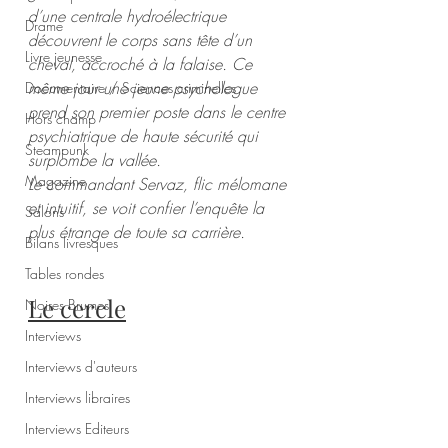
d’une centrale hydroélectrique 
Drame
découvrent le corps sans tête d’un 
Livre jeunesse
cheval, accroché à la falaise. Ce 
même jour une jeune psychologue 
Documentaire / Sciences criminelles
prend son premier poste dans le centre 
Hors champ
psychiatrique de haute sécurité qui 
Steampunk
surplombe la vallée. 
Magazine
Le commandant Servaz, flic mélomane 
et intuitif, se voit confier l’enquête la 
Salons
plus étrange de toute sa carrière. 
Bilans livresques
Tables rondes
Le cercle
Noires Brumes
Interviews
Interviews d'auteurs
Interviews libraires
Interviews Editeurs