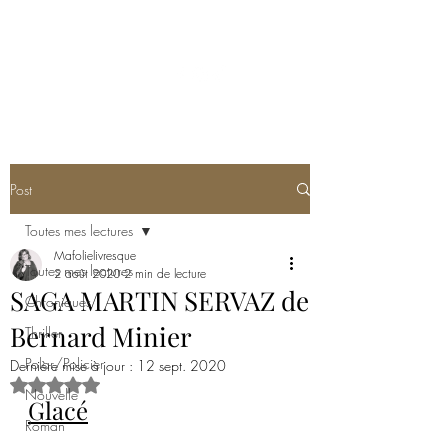
MA FOLIE LIVRESQUE
Post
Toutes mes lectures
Mafolielivresque
Toutes mes lectures
2 août 2020
2 min de lecture
SAGA MARTIN SERVAZ de
Chroniques
Bernard Minier
Thriller
Polar/Policier
Dernière mise à jour :
12 sept. 2020
Noté NaN étoiles sur 5.
Nouvelle
Glacé
Roman