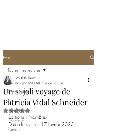
MA FOLIE LIVRESQUE
Post
Toutes mes lectures
Mafolielivresque
Toutes mes lectures
28 juin 2023
1 min de lecture
Un si joli voyage de
Chroniques
Patricia Vidal Schneider
Thriller
Polar/Policier
Noté NaN étoiles sur 5.
Éditions : NomBre7
Nouvelle
Date de sortie : 17 février 2023
Roman