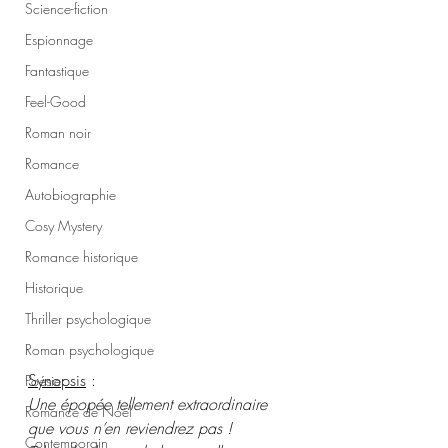
Science-fiction
Espionnage
Fantastique
Feel-Good
Roman noir
Romance
Autobiographie
Cosy Mystery
Romance historique
Historique
Thriller psychologique
Roman psychologique
Synopsis
 :
Poésie
Une épopée tellement extraordinaire 
Romance de Noël
que vous n’en reviendrez pas ! 
Contemporain