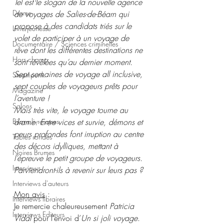
Tel est le slogan de la nouvelle agence 
Drame
de voyages de Salies-de-Béarn qui 
propose à des candidats triés sur le 
Livre jeunesse
volet de participer à un voyage de 
Documentaire / Sciences criminelles
rêve dont les différentes destinations ne 
Hors champ
sont révélées qu’au dernier moment. 
Sept semaines de voyage all inclusive, 
Steampunk
sept couples de voyageurs prêts pour 
Magazine
l’aventure !
Salons
Mais très vite, le voyage tourne au 
Bilans livresques
drame. Entre vices et survie, démons et 
peurs profondes font irruption au centre 
Tables rondes
des décors idylliques, mettant à 
Noires Brumes
l’épreuve le petit groupe de voyageurs. 
Interviews
Parviendront-ils à revenir sur leurs pas ?
Interviews d'auteurs
Mon avis
 : 
Interviews libraires
Je remercie chaleureusement 
Patricia 
Interviews Editeurs
Vidal
 pour l’envoi d’
Un si joli voyage
.