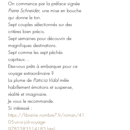
On commence par la préface signée 
Pierre Schneider
, une mise en bouche 
qui donne le ton.  
Sept couples sélectionnés sur des 
critères bien précis.
Sept semaines pour découvrir de 
magnifiques destinations.
Sept comme les sept pêchés 
capitaux…
Etes-vous prêts à embarquer pour ce 
voyage extraordinaire ? 
La plume de 
Patricia Vidal
 mêle 
habillement émotions et suspense, 
réalité et imaginaire.
Je vous le recommande.
Si intéressé : 
https://librairie.nombre7.fr/roman/41
05-un-si-joli-voyage-
9782383514183.html