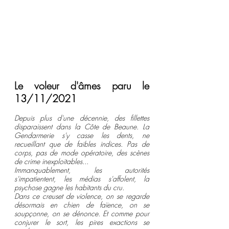
Le voleur d'âmes paru le 
13/11/2021
Depuis plus d'une décennie, des fillettes 
disparaissent dans la Côte de Beaune. La 
Gendarmerie s'y casse les dents, ne 
recueillant que de faibles indices. Pas de 
corps, pas de mode opératoire, des scènes 
de crime inexploitables... 
Immanquablement, les autorités 
s'impatientent, les médias s'affolent, la 
psychose gagne les habitants du cru.
Dans ce creuset de violence, on se regarde 
désormais en chien de faïence, on se 
soupçonne, on se dénonce. Et comme pour 
conjurer le sort, les pires exactions se 