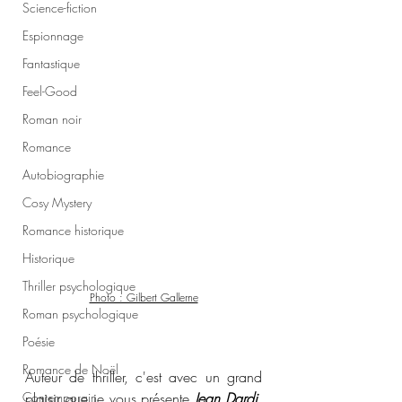
Science-fiction
Espionnage
Fantastique
Feel-Good
Roman noir
Romance
Autobiographie
Cosy Mystery
Romance historique
Historique
Thriller psychologique
Photo : Gilbert Gallerne
Roman psychologique
Poésie
Romance de Noël
Auteur de thriller, c'est avec un grand 
Contemporain
plaisir que je vous présente 
Jean Dardi
, 