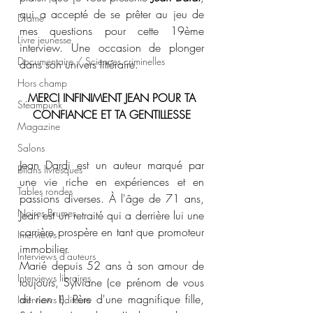
qui a accepté de se prêter au jeu de 
Drame
mes questions pour cette 19ème 
Livre jeunesse
interview. Une occasion de plonger 
Documentaire / Sciences criminelles
dans son univers littéraire.
Hors champ
.
MERCI INFINIMENT JEAN POUR TA 
Steampunk
CONFIANCE ET TA GENTILLESSE
Magazine
Salons
Jean Dardi est un auteur marqué par 
Bilans livresques
une vie riche en expériences et en 
Tables rondes
passions diverses. À l'âge de 71 ans, 
Noires Brumes
Jean est un retraité qui a derrière lui une 
carrière prospère en tant que promoteur 
Interviews
immobilier.
Interviews d'auteurs
Marié depuis 52 ans à son amour de 
Interviews libraires
toujours, Sylviane (ce prénom de vous 
dit rien !). Père d'une magnifique fille, 
Interviews Editeurs