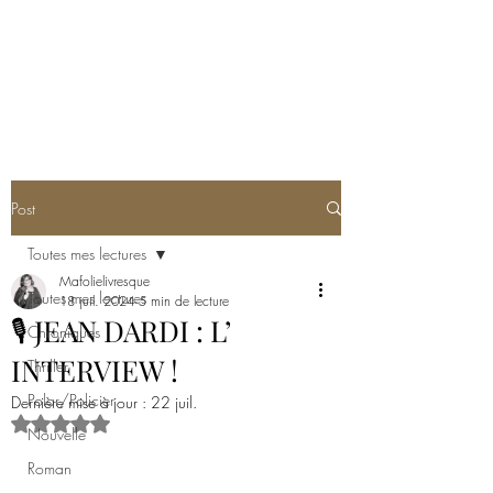
MA FOLIE LIVRESQUE
Post
Toutes mes lectures
Mafolielivresque
Toutes mes lectures
18 juil. 2024
5 min de lecture
🎙️ JEAN DARDI : L’
Chroniques
INTERVIEW !
Thriller
Polar/Policier
Dernière mise à jour :
22 juil.
Noté NaN étoiles sur 5.
Nouvelle
Roman