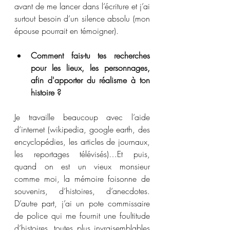
avant de me lancer dans l’écriture et j’ai 
surtout besoin d’un silence absolu (mon 
épouse pourrait en témoigner).
Comment fais-tu tes recherches 
pour les lieux, les personnages, 
afin d'apporter du réalisme à ton 
histoire ?
Je travaille beaucoup avec l’aide 
d’internet (wikipedia, google earth, des 
encyclopédies, les articles de journaux, 
les reportages télévisés)…Et puis, 
quand on est un vieux monsieur 
comme moi, la mémoire foisonne de 
souvenirs, d’histoires, d’anecdotes. 
D’autre part, j’ai un pote commissaire 
de police qui me fournit une foultitude 
d’histoires, toutes plus invraisemblables 