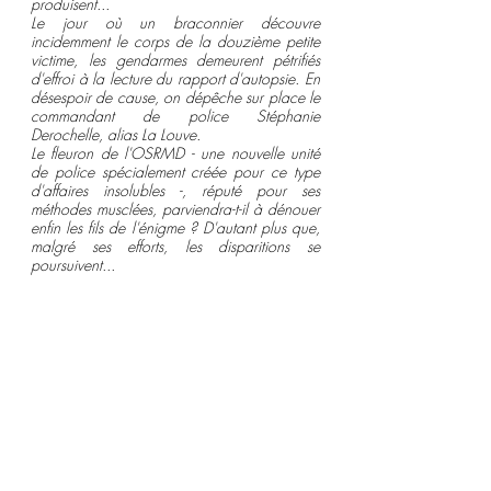
produisent...
Le jour où un braconnier découvre 
incidemment le corps de la douzième petite 
victime, les gendarmes demeurent pétrifiés 
d'effroi à la lecture du rapport d'autopsie. En 
désespoir de cause, on dépêche sur place le 
commandant de police Stéphanie 
Derochelle, alias La Louve.
Le fleuron de l'OSRMD - une nouvelle unité 
de police spécialement créée pour ce type 
d'affaires insolubles -, réputé pour ses 
méthodes musclées, parviendra-t-il à dénouer 
enfin les fils de l'énigme ? D'autant plus que, 
malgré ses efforts, les disparitions se 
poursuivent...